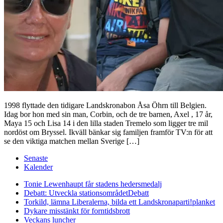
1998 flyttade den tidigare Landskronabon Åsa Öhrn till Belgien.
Idag bor hon med sin man, Corbin, och de tre barnen, Axel , 17 år,
Maya 15 och Lisa 14 i den lilla staden Tremelo som ligger tre mil
nordöst om Bryssel. Ikväll bänkar sig familjen framför TV:n för att
se den viktiga matchen mellan Sverige […]
Senaste
Kalender
Tonie Lewenhaupt får stadens hedersmedalj
Debatt: Utveckla stationsområdet
Debatt
Torkild, lämna Liberalerna, bilda ett Landskronaparti!
planket
Dykare misstänkt för forntidsbrott
Veckans luncher