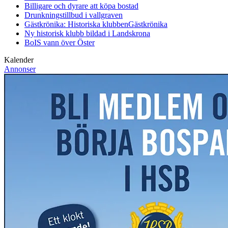
Billigare och dyrare att köpa bostad
Drunkningstillbud i vallgraven
Gästkrönika: Historiska klubben
Gästkrönika
Ny historisk klubb bildad i Landskrona
BoIS vann över Öster
Kalender
Annonser