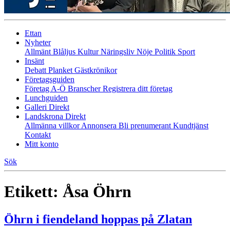
Ettan
Nyheter
Allmänt
Blåljus
Kultur
Näringsliv
Nöje
Politik
Sport
Insänt
Debatt
Planket
Gästkrönikor
Företagsguiden
Företag A-Ö
Branscher
Registrera ditt företag
Lunchguiden
Galleri Direkt
Landskrona Direkt
Allmänna villkor
Annonsera
Bli prenumerant
Kundtjänst
Kontakt
Mitt konto
Sök
Etikett:
Åsa Öhrn
Öhrn i fiendeland hoppas på Zlatan