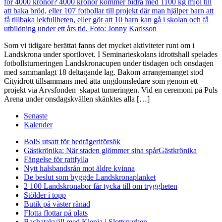
Som vi tidigare berättat fanns det mycket aktiviteter runt om i
Landskrona under sportlovet. I Seminarieskolans idrottshall spelades
fotbollsturneringen Landskronacupen under tisdagen och onsdagen
med sammanlagt 18 deltagande lag. Bakom arrangemanget stod
Cityidrott tillsammans med åtta ungdomsledare som genom ett
projekt via Arvsfonden skapat turneringen. Vid en ceremoni på Puls
Arena under onsdagskvällen skänktes alla […]
Senaste
Kalender
BoIS utsatt för bedrägeriförsök
Gästkrönika: När staden glömmer sina spår
Gästkrönika
Fängelse för rattfylla
Nytt halsbandsrån mot äldre kvinna
De beslut som byggde Landskrona
planket
2 100 Landskronabor får tycka till om tryggheten
Stölder i topp
Butik på väster rånad
Flotta flottar på plats
Bachatakväll med Klenia i Slottsparken