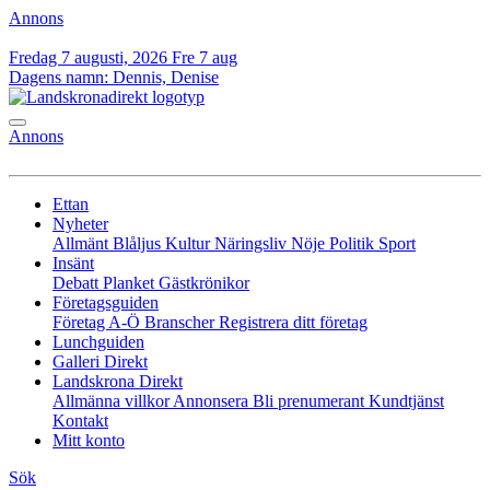
Annons
Fredag 7 augusti, 2026
Fre 7 aug
Dagens namn:
Dennis, Denise
Annons
Ettan
Nyheter
Allmänt
Blåljus
Kultur
Näringsliv
Nöje
Politik
Sport
Insänt
Debatt
Planket
Gästkrönikor
Företagsguiden
Företag A-Ö
Branscher
Registrera ditt företag
Lunchguiden
Galleri Direkt
Landskrona Direkt
Allmänna villkor
Annonsera
Bli prenumerant
Kundtjänst
Kontakt
Mitt konto
Sök