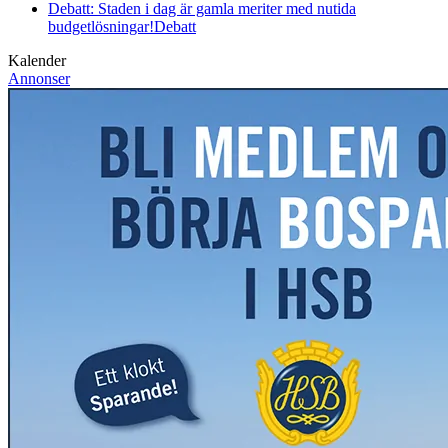
Debatt: Staden i dag är gamla meriter med nutida
budgetlösningar!
Debatt
Kalender
Annonser