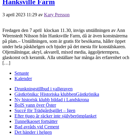
Hanksville Farm
3 april 2023 11:29
av
Kary Persson
Fredagen den 7 april klockan 11.30, invigs utställningen av Ann
Wirenstedt Nilsson från Hanksville Farm, då är även konstnärerna
på plats.– Utställningen, som är gratis för besökarna, håller öppet
under hela påskhelgen och bjuder på det mesta för konstälskaren.
Oljemålningar, akryl, akvarell, mixed media, äggoljetermpera,
glaskonst och keramik. Alla utställare har många års erfarenhet och
[…]
Senaste
Kalender
Drunkningstillbud i vallgraven
Gästkrönika: Historiska klubben
Gästkrönika
Ny historisk klubb bildad i Landskrona
BoIS vann över Öster
Succé för Trädgårdsgillet – Igen
Efter tjugo år räcker inte självberöm
planket
Tunnelkaoset fortsätter
Bad avråds vid Cement
Det händer i helgen