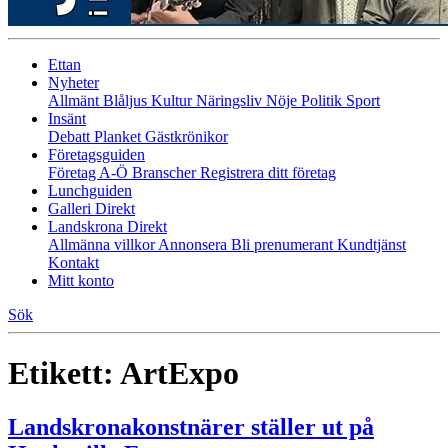
Ettan
Nyheter
Allmänt
Blåljus
Kultur
Näringsliv
Nöje
Politik
Sport
Insänt
Debatt
Planket
Gästkrönikor
Företagsguiden
Företag A-Ö
Branscher
Registrera ditt företag
Lunchguiden
Galleri Direkt
Landskrona Direkt
Allmänna villkor
Annonsera
Bli prenumerant
Kundtjänst
Kontakt
Mitt konto
Sök
Etikett:
ArtExpo
Landskronakonstnärer ställer ut på