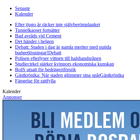
Senaste
Kalender
Efter tjugo år räcker inte självberöm
planket
Tunnelkaoset fortsätter
Bad avråds vid Cement
Det händer i helgen
Debatt: Staden i dag är gamla meriter med nutida
budgetlösningar!
Debatt
Polisen efterlyser vittnen till halsbandsrånen
Studiecirkel stärker kvinnors ekonomiska kunskap
BoIS utsatt för bedrägeriförsök
Gästkrönika: När staden glömmer sina spår
Gästkrönika
Fängelse för rattfylla
Kalender
Annonser