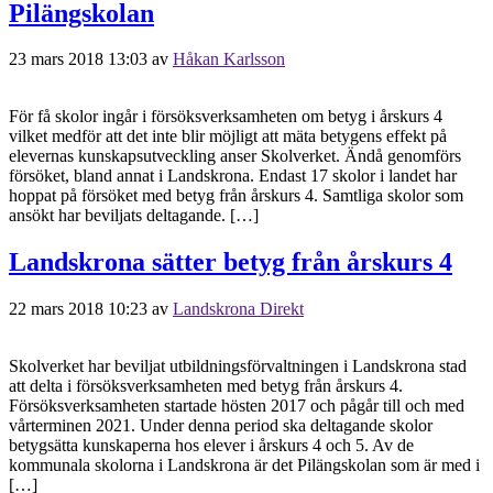
Pilängskolan
23 mars 2018 13:03
av
Håkan Karlsson
För få skolor ingår i försöksverksamheten om betyg i årskurs 4
vilket medför att det inte blir möjligt att mäta betygens effekt på
elevernas kunskapsutveckling anser Skolverket. Ändå genomförs
försöket, bland annat i Landskrona. Endast 17 skolor i landet har
hoppat på försöket med betyg från årskurs 4. Samtliga skolor som
ansökt har beviljats deltagande. […]
Landskrona sätter betyg från årskurs 4
22 mars 2018 10:23
av
Landskrona Direkt
Skolverket har beviljat utbildningsförvaltningen i Landskrona stad
att delta i försöksverksamheten med betyg från årskurs 4.
Försöksverksamheten startade hösten 2017 och pågår till och med
vårterminen 2021. Under denna period ska deltagande skolor
betygsätta kunskaperna hos elever i årskurs 4 och 5. Av de
kommunala skolorna i Landskrona är det Pilängskolan som är med i
[…]