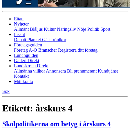
Ettan
Nyheter
Allmänt
Blåljus
Kultur
Näringsliv
Nöje
Politik
Sport
Insänt
Debatt
Planket
Gästkrönikor
Företagsguiden
Företag A-Ö
Branscher
Registrera ditt företag
Lunchguiden
Galleri Direkt
Landskrona Direkt
Allmänna villkor
Annonsera
Bli prenumerant
Kundtjänst
Kontakt
Mitt konto
Sök
Etikett:
årskurs 4
Skolpolitikerna om betyg i årskurs 4