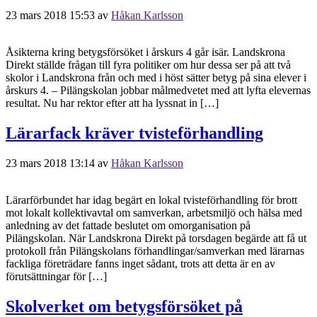
23 mars 2018 15:53
av
Håkan Karlsson
Åsikterna kring betygsförsöket i årskurs 4 går isär. Landskrona
Direkt ställde frågan till fyra politiker om hur dessa ser på att två
skolor i Landskrona från och med i höst sätter betyg på sina elever i
årskurs 4. – Pilängskolan jobbar målmedvetet med att lyfta elevernas
resultat. Nu har rektor efter att ha lyssnat in […]
Lärarfack kräver tvisteförhandling
23 mars 2018 13:14
av
Håkan Karlsson
Lärarförbundet har idag begärt en lokal tvisteförhandling för brott
mot lokalt kollektivavtal om samverkan, arbetsmiljö och hälsa med
anledning av det fattade beslutet om omorganisation på
Pilängskolan. När Landskrona Direkt på torsdagen begärde att få ut
protokoll från Pilängskolans förhandlingar/samverkan med lärarnas
fackliga företrädare fanns inget sådant, trots att detta är en av
förutsättningar för […]
Skolverket om betygsförsöket på