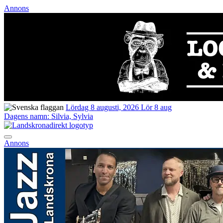
Annons
Lördag 8 augusti, 2026
Lör 8 aug
Dagens namn:
Silvia, Sylvia
Annons