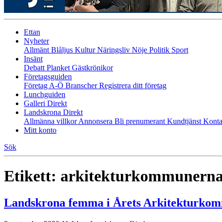
Ettan
Nyheter
Allmänt
Blåljus
Kultur
Näringsliv
Nöje
Politik
Sport
Insänt
Debatt
Planket
Gästkrönikor
Företagsguiden
Företag A-Ö
Branscher
Registrera ditt företag
Lunchguiden
Galleri Direkt
Landskrona Direkt
Allmänna villkor
Annonsera
Bli prenumerant
Kundtjänst
Konta
Mitt konto
Sök
Etikett:
arkitekturkommunern
Landskrona femma i Årets Arkitekturko