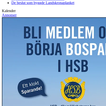
De beslut som byggde Landskrona
planket
Kalender
Annonser