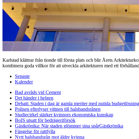
Karlstad klättrar från tionde till första plats och blir Årets Arkitekt
kombinera goda villkor för att utveckla arkitekturen med ett förhåll
Senaste
Kalender
Bad avråds vid Cement
Det händer i helgen
Debatt: Staden i dag är gamla meriter med nutida budgetlösning
Polisen efterlyser vittnen till halsbandsrånen
Studiecirkel stärker kvinnors ekonomiska kunskap
BoIS utsatt för bedrägeriförsök
Gästkrönika: När staden glömmer sina spår
Gästkrönika
Fängelse för rattfylla
Nytt halsbandsrån mot äldre kvinna