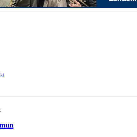
kt
a
mmun