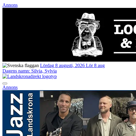
Annons
Lördag 8 augusti, 2026
Lör 8 aug
Dagens namn:
Silvia, Sylvia
Annons