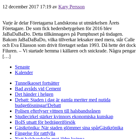
12 december 2017 17:19
av
Kary Persson
Varje år delar Företagarna Landskrona ut utmärkelsen Årets
Företagare. De som fick hedersbetygelsen för 2016 blev
JaBaDaBaDo. Detta tillkännagavs på Pumphuset på tisdagen.
Bakom JaBaDaBaDo, vilka tillverkar leksaker med mera, står Calle
och Eva Eliasson som drivit företaget sedan 1993. Då hette det dock
Filuren. – Vi startade hemma i källaren och snickrade. Några pengar
[…]
Senaste
Kalender
Tunnelkaoset fortsätter
Bad avråds vid Cement
Det händer i helgen
Debatt: Staden i dag är gamla meriter med nutida
budgetlösningar!
Debatt
Polisen efterlyser vittnen till halsbandsrånen
Studiecirkel stärker kvinnors ekonomiska kunskap
BoIS utsatt för bedrägeriförsök
Gästkrönika: När staden glömmer sina spår
Gästkrönika
Fängelse för rattfylla
Nytt halsbandsrån mot äldre kvinna