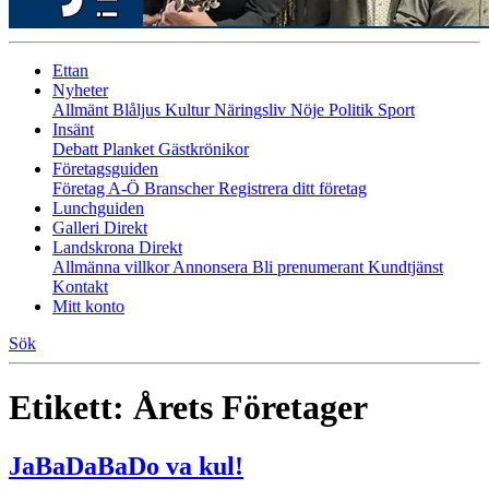
Ettan
Nyheter
Allmänt
Blåljus
Kultur
Näringsliv
Nöje
Politik
Sport
Insänt
Debatt
Planket
Gästkrönikor
Företagsguiden
Företag A-Ö
Branscher
Registrera ditt företag
Lunchguiden
Galleri Direkt
Landskrona Direkt
Allmänna villkor
Annonsera
Bli prenumerant
Kundtjänst
Kontakt
Mitt konto
Sök
Etikett:
Årets Företager
JaBaDaBaDo va kul!