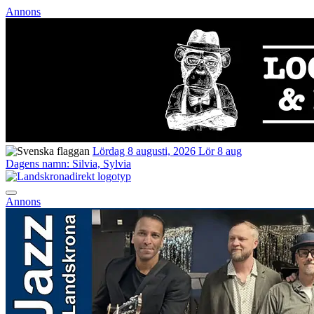
Annons
Lördag 8 augusti, 2026
Lör 8 aug
Dagens namn:
Silvia, Sylvia
Annons