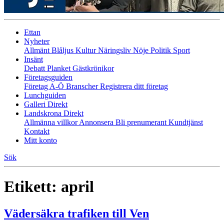
Ettan
Nyheter
Allmänt
Blåljus
Kultur
Näringsliv
Nöje
Politik
Sport
Insänt
Debatt
Planket
Gästkrönikor
Företagsguiden
Företag A-Ö
Branscher
Registrera ditt företag
Lunchguiden
Galleri Direkt
Landskrona Direkt
Allmänna villkor
Annonsera
Bli prenumerant
Kundtjänst
Kontakt
Mitt konto
Sök
Etikett:
april
Vädersäkra trafiken till Ven