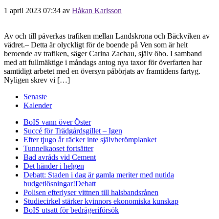
1 april 2023 07:34
av
Håkan Karlsson
Av och till påverkas trafiken mellan Landskrona och Bäckviken av
vädret.– Detta är olyckligt för de boende på Ven som är helt
beroende av trafiken, säger Carina Zachau, själv öbo. I samband
med att fullmäktige i måndags antog nya taxor för överfarten har
samtidigt arbetet med en översyn påbörjats av framtidens fartyg.
Nyligen skrev vi […]
Senaste
Kalender
BoIS vann över Öster
Succé för Trädgårdsgillet – Igen
Efter tjugo år räcker inte självberöm
planket
Tunnelkaoset fortsätter
Bad avråds vid Cement
Det händer i helgen
Debatt: Staden i dag är gamla meriter med nutida
budgetlösningar!
Debatt
Polisen efterlyser vittnen till halsbandsrånen
Studiecirkel stärker kvinnors ekonomiska kunskap
BoIS utsatt för bedrägeriförsök