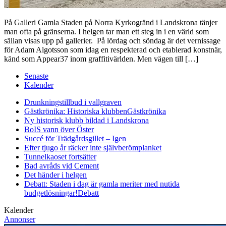
På Galleri Gamla Staden på Norra Kyrkogränd i Landskrona tänjer
man ofta på gränserna. I helgen tar man ett steg in i en värld som
sällan visas upp på gallerier. På lördag och söndag är det vernissage
för Adam Algotsson som idag en respekterad och etablerad konstnär,
känd som Appear37 inom graffitivärlden. Men vägen till […]
Senaste
Kalender
Drunkningstillbud i vallgraven
Gästkrönika: Historiska klubben
Gästkrönika
Ny historisk klubb bildad i Landskrona
BoIS vann över Öster
Succé för Trädgårdsgillet – Igen
Efter tjugo år räcker inte självberöm
planket
Tunnelkaoset fortsätter
Bad avråds vid Cement
Det händer i helgen
Debatt: Staden i dag är gamla meriter med nutida
budgetlösningar!
Debatt
Kalender
Annonser