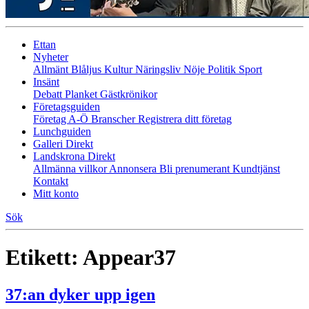
Ettan
Nyheter
Allmänt
Blåljus
Kultur
Näringsliv
Nöje
Politik
Sport
Insänt
Debatt
Planket
Gästkrönikor
Företagsguiden
Företag A-Ö
Branscher
Registrera ditt företag
Lunchguiden
Galleri Direkt
Landskrona Direkt
Allmänna villkor
Annonsera
Bli prenumerant
Kundtjänst
Kontakt
Mitt konto
Sök
Etikett:
Appear37
37:an dyker upp igen