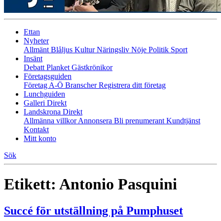
Ettan
Nyheter
Allmänt
Blåljus
Kultur
Näringsliv
Nöje
Politik
Sport
Insänt
Debatt
Planket
Gästkrönikor
Företagsguiden
Företag A-Ö
Branscher
Registrera ditt företag
Lunchguiden
Galleri Direkt
Landskrona Direkt
Allmänna villkor
Annonsera
Bli prenumerant
Kundtjänst
Kontakt
Mitt konto
Sök
Etikett:
Antonio Pasquini
Succé för utställning på Pumphuset