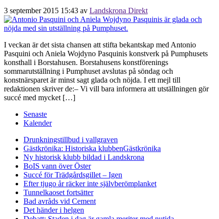
3 september 2015 15:43
av
Landskrona Direkt
I veckan är det sista chansen att stifta bekantskap med Antonio
Pasquini och Aniela Wojdyno Pasquinis konstverk på Pumphusets
konsthall i Borstahusen. Borstahusens konstförenings
sommarutställning i Pumphuset avslutas på söndag och
konstnärsparet är minst sagt glada och nöjda. I ett mejl till
redaktionen skriver de:– Vi vill bara informera att utställningen gör
succé med mycket […]
Senaste
Kalender
Drunkningstillbud i vallgraven
Gästkrönika: Historiska klubben
Gästkrönika
Ny historisk klubb bildad i Landskrona
BoIS vann över Öster
Succé för Trädgårdsgillet – Igen
Efter tjugo år räcker inte självberöm
planket
Tunnelkaoset fortsätter
Bad avråds vid Cement
Det händer i helgen
Debatt: Staden i dag är gamla meriter med nutida