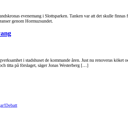
ronas evenemang i Slottsparken. Tanken var att det skulle finnas för
leveranser genom Hormuzsundet.
rang
ngverksamhet i stadshuset de kommande åren. Just nu renoveras köket oc
 och titta på förslaget, säger Jonas Westerberg […]
ar!
Debatt