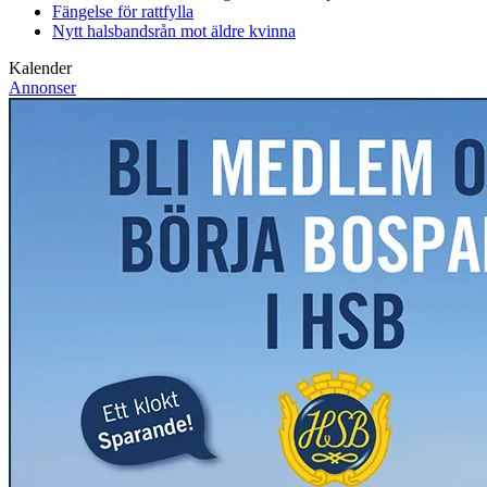
Fängelse för rattfylla
Nytt halsbandsrån mot äldre kvinna
Kalender
Annonser