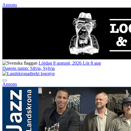
Annons
Lördag 8 augusti, 2026
Lör 8 aug
Dagens namn:
Silvia, Sylvia
Annons