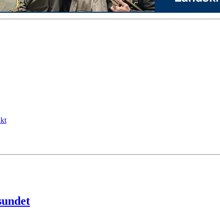
kt
sundet