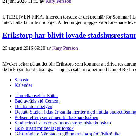
24 juni 2026 11:03
av
Kary Persson
UTEBLIVEN FIKA. Imorgon torsdag är det premiär för Sommar i Landsk
intet. I alla fall inte i nuläget. Anledningen uppges vara försenade 
Erikstorp har blivit lovade stadshusrestau
26 augusti 2016 09:28
av
Kary Persson
Mycket pekar på att det blir Erikstorp som kommer att driva restaura
de fick i sin hand i tisdags. – Jag ska sätta mig ner med Daniel Berlin
Senaste
Kalender
Tunnelkaoset fortsätter
Bad avråds vid Cement
Det händer i helgen
Debatt: Staden i dag är gamla meriter med nutida budgetlösning
Polisen efterlyser vittnen till halsbandsrånen
Studiecirkel stärker kvinnors ekonomiska kunskap
BoIS utsatt för bedrägeriförsök
Gästkrönika: När staden glömmer sina spår
Gästkrönika