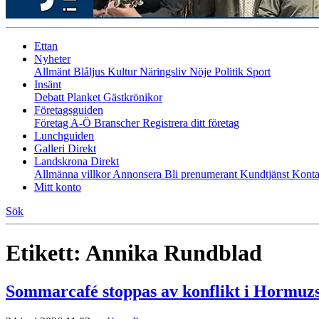
Ettan
Nyheter
Allmänt
Blåljus
Kultur
Näringsliv
Nöje
Politik
Sport
Insänt
Debatt
Planket
Gästkrönikor
Företagsguiden
Företag A-Ö
Branscher
Registrera ditt företag
Lunchguiden
Galleri Direkt
Landskrona Direkt
Allmänna villkor
Annonsera
Bli prenumerant
Kundtjänst
Konta
Mitt konto
Sök
Etikett:
Annika Rundblad
Sommarcafé stoppas av konflikt i Hormuz