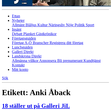
Ettan
Nyheter
Allmänt
Blåljus
Kultur
Näringsliv
Nöje
Politik
Sport
Insänt
Debatt
Planket
Gästkrönikor
Företagsguiden
Företag A-Ö
Branscher
Registrera ditt företag
Lunchguiden
Galleri Direkt
Landskrona Direkt
Allmänna villkor
Annonsera
Bli prenumerant
Kundtjänst
Kontakt
Mitt konto
Sök
Etikett:
Anki Åback
18 ställer ut på Galleri JiL