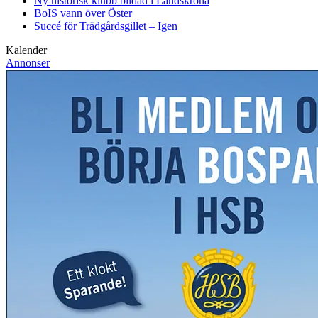
Ny historisk klubb bildad i Landskrona
BoIS vann över Öster
Succé för Trädgårdsgillet – Igen
Kalender
Annonser