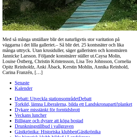
Med så många utställare blir det naturligvtis stor varitation på
väggarna i det lilla galleriet.– Så blir det. 25 kontsnäter och lika
många uttryck. Utan krusiduller, säger galleristen och konstnären
Jannicke Larsson. Följande konstnärer ställer ut.Caysa Molin,
Louise Östberg, Christin Kristensson, Lisa Teo Johnsson, Cornelia
Opitz Reinholdz, Anki Åback, Kerstin Mohlin, Annika Reinhold,
Carina Franzén, […]
Senaste
Kalender
Debatt: Utveckla stationsområdet
Debatt
Torkild, lämna Liberalerna, bilda ett Landskronaparti!
planket
Dykare misstänkt för forntidsbrott
Veckans luncher
Billigare och dyrare att köpa bostad
Drunkningstillbud i vallgraven
Gästkrönika: Historiska klubben
Gästkrönika