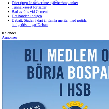
Efter tjugo år räcker inte självberöm
planket
Tunnelkaoset fortsätter
Bad avråds vid Cement
Det händer i helgen
Debatt: Staden i dag är gamla meriter med nutida
budgetlösningar!
Debatt
Kalender
Annonser