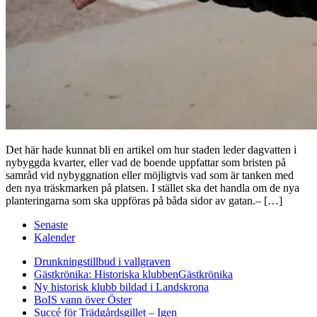
Det här hade kunnat bli en artikel om hur staden leder dagvatten i
nybyggda kvarter, eller vad de boende uppfattar som bristen på
samråd vid nybyggnation eller möjligtvis vad som är tanken med
den nya träskmarken på platsen. I stället ska det handla om de nya
planteringarna som ska uppföras på båda sidor av gatan.– […]
Senaste
Kalender
Drunkningstillbud i vallgraven
Gästkrönika: Historiska klubben
Gästkrönika
Ny historisk klubb bildad i Landskrona
BoIS vann över Öster
Succé för Trädgårdsgillet – Igen