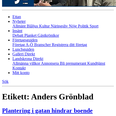
Ettan
Nyheter
Allmänt
Blåljus
Kultur
Näringsliv
Nöje
Politik
Sport
Insänt
Debatt
Planket
Gästkrönikor
Företagsguiden
Företag A-Ö
Branscher
Registrera ditt företag
Lunchguiden
Galleri Direkt
Landskrona Direkt
Allmänna villkor
Annonsera
Bli prenumerant
Kundtjänst
Kontakt
Mitt konto
Sök
Etikett:
Anders Grönblad
Plantering i gatan hindrar boende