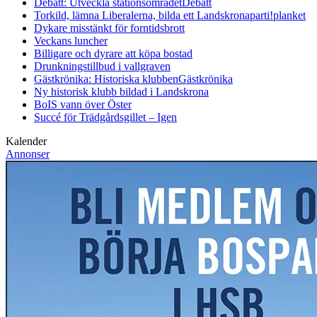
Debatt: Utveckla stationsområdet
Debatt
Torkild, lämna Liberalerna, bilda ett Landskronaparti!
planket
Dykare misstänkt för forntidsbrott
Veckans luncher
Billigare och dyrare att köpa bostad
Drunkningstillbud i vallgraven
Gästkrönika: Historiska klubben
Gästkrönika
Ny historisk klubb bildad i Landskrona
BoIS vann över Öster
Succé för Trädgårdsgillet – Igen
Kalender
Annonser