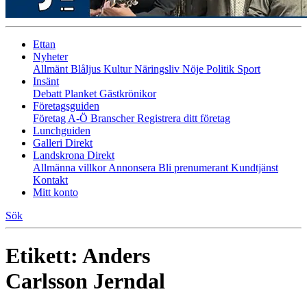
Ettan
Nyheter
Allmänt
Blåljus
Kultur
Näringsliv
Nöje
Politik
Sport
Insänt
Debatt
Planket
Gästkrönikor
Företagsguiden
Företag A-Ö
Branscher
Registrera ditt företag
Lunchguiden
Galleri Direkt
Landskrona Direkt
Allmänna villkor
Annonsera
Bli prenumerant
Kundtjänst
Kontakt
Mitt konto
Sök
Etikett:
Anders
Carlsson Jerndal