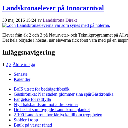
Landskronaelever på Innocarnival
30 maj 2016 15:24
av
Landskrona Direkt
Elever från åk 2 och 3 på Naturvetar- och Teknikprogrammet på Allva
Det hela började i höstas, när eleverna fick först vara med på en in
Inläggsnavigering
1
2
3
Äldre inlägg
Senaste
Kalender
BoIS utsatt för bedrägeriförsök
Gästkrönika: När staden glömmer sina spår
Gästkrönika
Fängelse för rattfylla
Nytt halsbandsrån mot äldre kvinna
De beslut som byggde Landskrona
planket
2 100 Landskronabor får tycka till om tryggheten
Stölder i topp
Butik på väster rånad