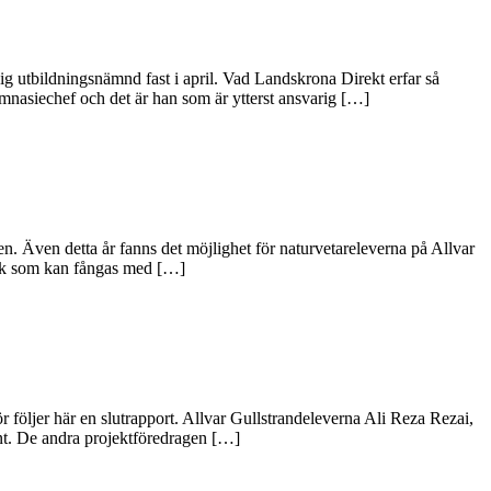
g utbildningsnämnd fast i april. Vad Landskrona Direkt erfar så
nasiechef och det är han som är ytterst ansvarig […]
en. Även detta år fanns det möjlighet för naturvetareleverna på Allvar
 fisk som kan fångas med […]
öljer här en slutrapport. Allvar Gullstrandeleverna Ali Reza Rezai,
nt. De andra projektföredragen […]