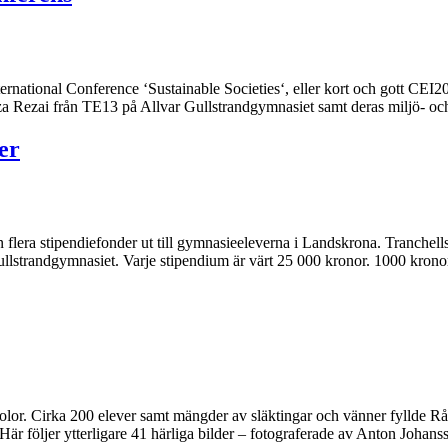
national Conference ‘Sustainable Societies‘, eller kort och gott CEI201
za Rezai från TE13 på Allvar Gullstrandgymnasiet samt deras miljö- o
er
ån flera stipendiefonder ut till gymnasieeleverna i Landskrona. Tranch
llstrandgymnasiet. Varje stipendium är värt 25 000 kronor. 1000 krono
or. Cirka 200 elever samt mängder av släktingar och vänner fyllde Rådhu
Här följer ytterligare 41 härliga bilder – fotograferade av Anton Johan