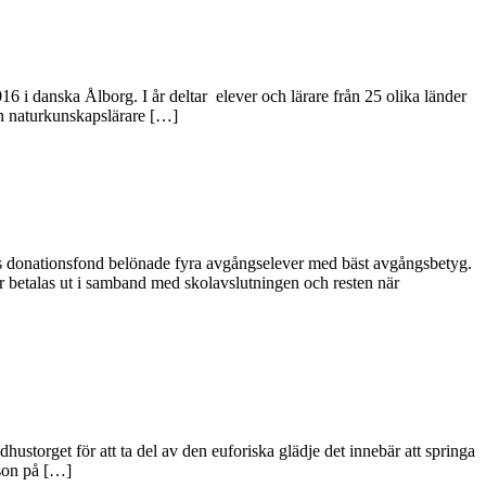
6 i danska Ålborg. I år deltar elever och lärare från 25 olika länder
ch naturkunskapslärare […]
ells donationsfond belönade fyra avgångselever med bäst avgångsbetyg.
r betalas ut i samband med skolavslutningen och resten när
storget för att ta del av den euforiska glädje det innebär att springa
sson på […]