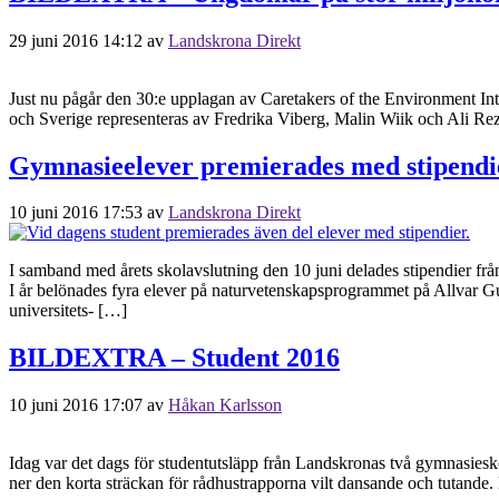
29 juni 2016 14:12
av
Landskrona Direkt
Just nu pågår den 30:e upplagan av Caretakers of the Environment Inter
och Sverige representeras av Fredrika Viberg, Malin Wiik och Ali Re
Gymnasieelever premierades med stipendi
10 juni 2016 17:53
av
Landskrona Direkt
I samband med årets skolavslutning den 10 juni delades stipendier fr
I år belönades fyra elever på naturvetenskapsprogrammet på Allvar Gu
universitets- […]
BILDEXTRA – Student 2016
10 juni 2016 17:07
av
Håkan Karlsson
Idag var det dags för studentutsläpp från Landskronas två gymnasieskol
ner den korta sträckan för rådhustrapporna vilt dansande och tutande. 