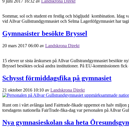
9 juni 2017 16:32
av
Landskrona Direkt
Sommar, sol och student en festlig och högljudd kombination. Idag va
vid Allvar Gullstrandgymnasiet och Selma Lagerlöfgymnasiet har tagit 
Gymnasister besökte Bryssel
20 mars 2017 06:00
av
Landskrona Direkt
15 elever ur sista årskursen på Allvar Gullstrandgymnasiet besökte ny
Bryssel besöktes också andra institutioner. På EU-kommissionen fick e
Schysst förmiddagsfika på gymnasiet
21 oktober 2016 10:10
av
Landskrona Direkt
Runt om i vårt avlånga land Fairtrade-fikade uppemot en halv miljon pe
torsdagens nationella FairTrade-fika-dag var personalen på Allvar Gu
Nya gymnasieskolan ska heta Öresundsgym