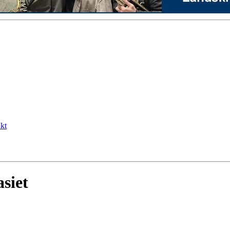
kt
siet