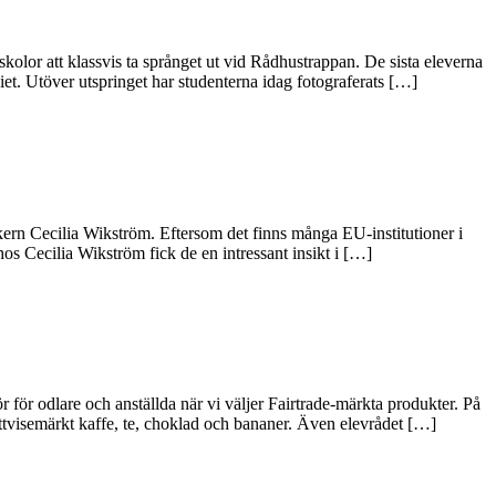
lor att klassvis ta språnget ut vid Rådhustrappan. De sista eleverna
et. Utöver utspringet har studenterna idag fotograferats […]
kern Cecilia Wikström. Eftersom det finns många EU-institutioner i
os Cecilia Wikström fick de en intressant insikt i […]
 för odlare och anställda när vi väljer Fairtrade-märkta produkter. På
ttvisemärkt kaffe, te, choklad och bananer. Även elevrådet […]