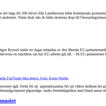
r det dags för 200 elever från Landskronas båda kommunala gymnasiesko
studenten. Nästa läsår slås de båda skolorna ihop till Öresundsgymnasi
ligen Bryssel under tre dagar inbjudna av den liberala EU-parlamentari
leverna en repetition om hur EU-arbetet går till. – På EU-parlamentet h
rsoner igår. Detta för att uppmärksamma fler på vilken skillnad det gör
llstrandgymnasiet påpassliga under förmiddagsfikat med bland annat rä
nasiet