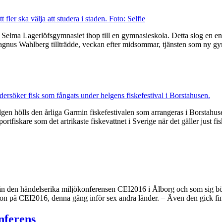
elma Lagerlöfsgymnasiet ihop till en gymnasieskola. Detta slog en eni
nus Wahlberg tillträdde, veckan efter midsommar, tjänsten som ny gym
elgen hölls den årliga Garmin fiskefestivalen som arrangeras i Borstahus
rtfiskare som det artrikaste fiskevattnet i Sverige när det gäller just
 den händelserika miljökonferensen CEI2016 i Ålborg och som sig bör f
tion på CEI2016, denna gång inför sex andra länder. – Även den gick fi
nferens