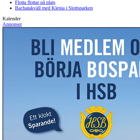
Flotta flottar på plats
Bachatakväll med Klenia i Slottsparken
Kalender
Annonser