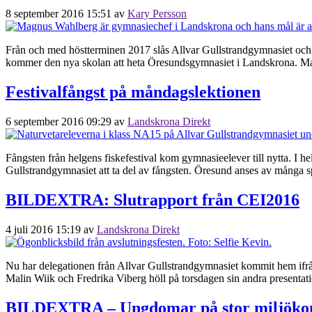
8 september 2016 15:51
av
Kary Persson
Från och med höstterminen 2017 slås Allvar Gullstrandgymnasiet och S
kommer den nya skolan att heta Öresundsgymnasiet i Landskrona. Mag
Festivalfångst på måndagslektionen
6 september 2016 09:29
av
Landskrona Direkt
Fångsten från helgens fiskefestival kom gymnasieelever till nytta. I h
Gullstrandgymnasiet att ta del av fångsten. Öresund anses av många spo
BILDEXTRA: Slutrapport från CEI2016
4 juli 2016 15:19
av
Landskrona Direkt
Nu har delegationen från Allvar Gullstrandgymnasiet kommit hem ifrån
Malin Wiik och Fredrika Viberg höll på torsdagen sin andra presenta
BILDEXTRA – Ungdomar på stor miljöko