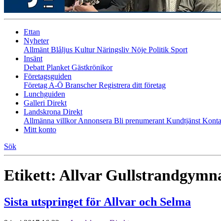
Ettan
Nyheter
Allmänt
Blåljus
Kultur
Näringsliv
Nöje
Politik
Sport
Insänt
Debatt
Planket
Gästkrönikor
Företagsguiden
Företag A-Ö
Branscher
Registrera ditt företag
Lunchguiden
Galleri Direkt
Landskrona Direkt
Allmänna villkor
Annonsera
Bli prenumerant
Kundtjänst
Konta
Mitt konto
Sök
Etikett:
Allvar Gullstrandgymna
Sista utspringet för Allvar och Selma