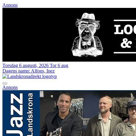
Annons
Torsdag 6 augusti, 2026
Tor 6 aug
Dagens namn:
Alfons, Inez
Annons