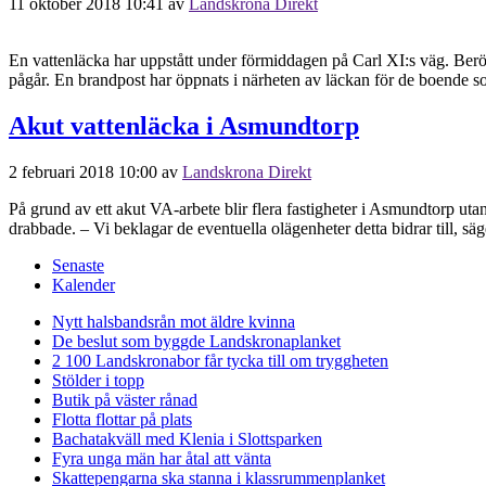
11 oktober 2018 10:41
av
Landskrona Direkt
En vattenläcka har uppstått under förmiddagen på Carl XI:s väg. Berör
pågår. En brandpost har öppnats i närheten av läckan för de boende so
Akut vattenläcka i Asmundtorp
2 februari 2018 10:00
av
Landskrona Direkt
På grund av ett akut VA-arbete blir flera fastigheter i Asmundtorp 
drabbade. – Vi beklagar de eventuella olägenheter detta bidrar till, 
Senaste
Kalender
Nytt halsbandsrån mot äldre kvinna
De beslut som byggde Landskrona
planket
2 100 Landskronabor får tycka till om tryggheten
Stölder i topp
Butik på väster rånad
Flotta flottar på plats
Bachatakväll med Klenia i Slottsparken
Fyra unga män har åtal att vänta
Skattepengarna ska stanna i klassrummen
planket