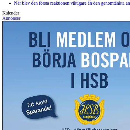
När blev den första reaktionen viktigare än den genomtänkta a
Kalender
Annonser