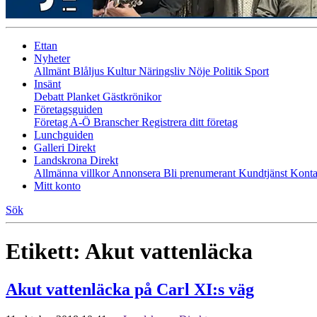
Ettan
Nyheter
Allmänt
Blåljus
Kultur
Näringsliv
Nöje
Politik
Sport
Insänt
Debatt
Planket
Gästkrönikor
Företagsguiden
Företag A-Ö
Branscher
Registrera ditt företag
Lunchguiden
Galleri Direkt
Landskrona Direkt
Allmänna villkor
Annonsera
Bli prenumerant
Kundtjänst
Konta
Mitt konto
Sök
Etikett:
Akut vattenläcka
Akut vattenläcka på Carl XI:s väg