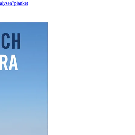
nalysen?
planket