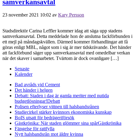
samverkansavtal
23 november 2021 10:02
av
Kary Persson
Stadsdirektör Carina Leffler kommer idag att säga upp stadens
samverkansavtal. Detta meddelade hon de anslutna fackförbunden i
ett mejl på måndagskvällen. Därmed kommer förhandlingar att få
göras enligt MBL, något som i sig är mer tidskrävande. Det händer
att fackförbund säger upp samverkansavtal med omedelbar verkan
när det skaver i samarbetet. Tvärtom är dock ovanligare […]
Senaste
Kalender
Bad avråds vid Cement
Det händer i helgen
Debatt: Staden i dag är gamla meriter med nutida
budgetlösningar!
Debatt
Polisen efterlyser vittnen till halsbandsrånen
Studiecirkel stärker kvinnors ekonomiska kunskap
BoIS utsatt för bedrägeriförsök
Gästkrönika: När staden glömmer sina spår
Gästkrönika
Fängelse för rattfylla
Nytt halsbandsrån mot äldre kvinna