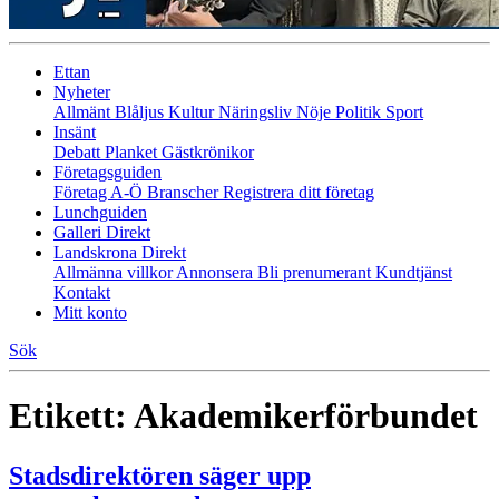
Ettan
Nyheter
Allmänt
Blåljus
Kultur
Näringsliv
Nöje
Politik
Sport
Insänt
Debatt
Planket
Gästkrönikor
Företagsguiden
Företag A-Ö
Branscher
Registrera ditt företag
Lunchguiden
Galleri Direkt
Landskrona Direkt
Allmänna villkor
Annonsera
Bli prenumerant
Kundtjänst
Kontakt
Mitt konto
Sök
Etikett:
Akademikerförbundet
Stadsdirektören säger upp