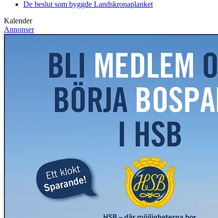
De beslut som byggde Landskrona
planket
Kalender
Annonser