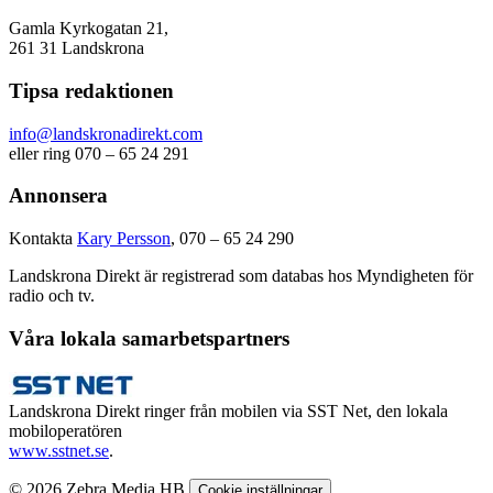
Gamla Kyrkogatan 21,
261 31 Landskrona
Tipsa redaktionen
info@landskronadirekt.com
eller ring 070 – 65 24 291
Annonsera
Kontakta
Kary Persson
, 070 – 65 24 290
Landskrona Direkt är registrerad som databas hos Myndigheten för
radio och tv.
Våra lokala samarbetspartners
Landskrona Direkt ringer från mobilen via SST Net, den lokala
mobiloperatören
www.sstnet.se
.
© 2026 Zebra Media HB
Cookie inställningar