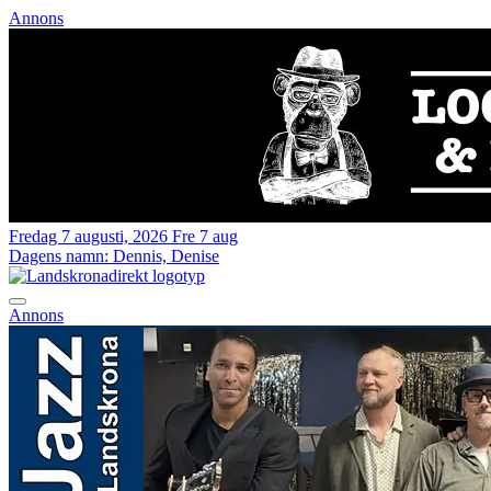
Annons
Fredag 7 augusti, 2026
Fre 7 aug
Dagens namn:
Dennis, Denise
Annons