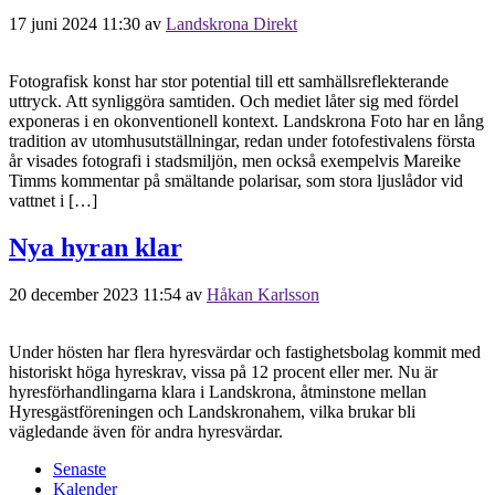
17 juni 2024 11:30
av
Landskrona Direkt
Fotografisk konst har stor potential till ett samhällsreflekterande
uttryck. Att synliggöra samtiden. Och mediet låter sig med fördel
exponeras i en okonventionell kontext. Landskrona Foto har en lång
tradition av utomhusutställningar, redan under fotofestivalens första
år visades fotografi i stadsmiljön, men också exempelvis Mareike
Timms kommentar på smältande polarisar, som stora ljuslådor vid
vattnet i […]
Nya hyran klar
20 december 2023 11:54
av
Håkan Karlsson
Under hösten har flera hyresvärdar och fastighetsbolag kommit med
historiskt höga hyreskrav, vissa på 12 procent eller mer. Nu är
hyresförhandlingarna klara i Landskrona, åtminstone mellan
Hyresgästföreningen och Landskronahem, vilka brukar bli
vägledande även för andra hyresvärdar.
Senaste
Kalender