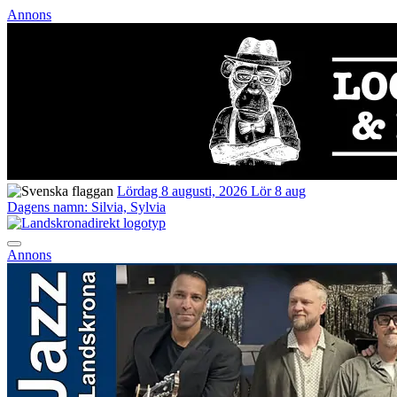
Annons
Lördag 8 augusti, 2026
Lör 8 aug
Dagens namn:
Silvia, Sylvia
Annons