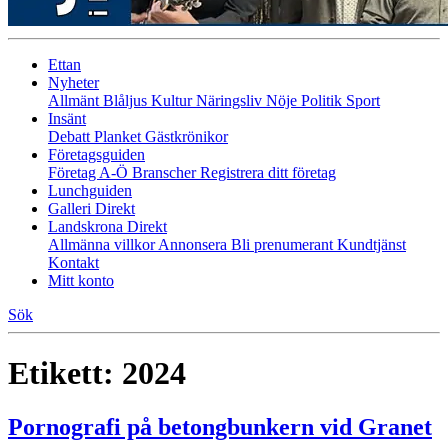
Ettan
Nyheter
Allmänt
Blåljus
Kultur
Näringsliv
Nöje
Politik
Sport
Insänt
Debatt
Planket
Gästkrönikor
Företagsguiden
Företag A-Ö
Branscher
Registrera ditt företag
Lunchguiden
Galleri Direkt
Landskrona Direkt
Allmänna villkor
Annonsera
Bli prenumerant
Kundtjänst
Kontakt
Mitt konto
Sök
Etikett:
2024
Pornografi på betongbunkern vid Granet