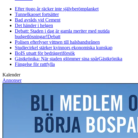
Efter tjugo år räcker inte självberöm
planket
Tunnelkaoset fortsätter
Bad avråds vid Cement
Det händer i helgen
Debatt: Staden i dag är gamla meriter med nutida
budgetlösningar!
Debatt
Polisen efterlyser vittnen till halsbandsrånen
Studiecirkel stärker kvinnors ekonomiska kunskap
BoIS utsatt för bedrägeriförsök
Gästkrönika: När staden glömmer sina spår
Gästkrönika
Fängelse för rattfylla
Kalender
Annonser