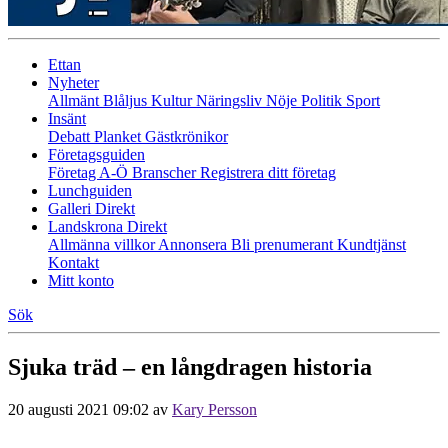
Ettan
Nyheter
Allmänt
Blåljus
Kultur
Näringsliv
Nöje
Politik
Sport
Insänt
Debatt
Planket
Gästkrönikor
Företagsguiden
Företag A-Ö
Branscher
Registrera ditt företag
Lunchguiden
Galleri Direkt
Landskrona Direkt
Allmänna villkor
Annonsera
Bli prenumerant
Kundtjänst
Kontakt
Mitt konto
Sök
Sjuka träd – en långdragen historia
20 augusti 2021 09:02
av
Kary Persson