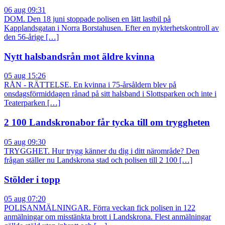
06 aug 09:31
DOM. Den 18 juni stoppade polisen en lätt lastbil på
Kapplandsgatan i Norra Borstahusen. Efter en nykterhetskontroll av
den 56-årige […]
Nytt halsbandsrån mot äldre kvinna
05 aug 15:26
RÅN - RÄTTELSE. En kvinna i 75-årsåldern blev på
onsdagsförmiddagen rånad på sitt halsband i Slottsparken och inte i
Teaterparken […]
2 100 Landskronabor får tycka till om tryggheten
05 aug 09:30
TRYGGHET. Hur trygg känner du dig i ditt närområde? Den
frågan ställer nu Landskrona stad och polisen till 2 100 […]
Stölder i topp
05 aug 07:20
POLISANMÄLNINGAR. Förra veckan fick polisen in 122
anmälningar om misstänkta brott i Landskrona. Flest anmälningar