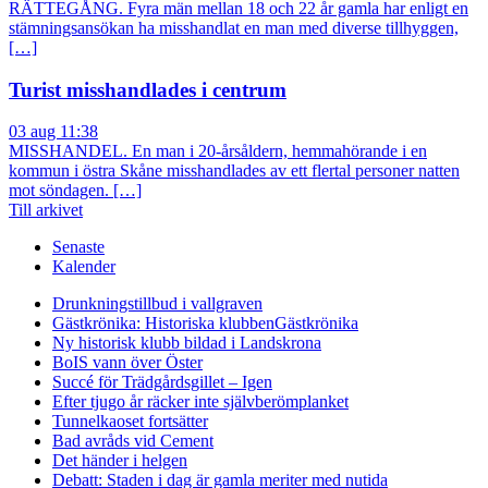
RÄTTEGÅNG. Fyra män mellan 18 och 22 år gamla har enligt en
stämningsansökan ha misshandlat en man med diverse tillhyggen,
[…]
Turist misshandlades i centrum
03 aug 11:38
MISSHANDEL. En man i 20-årsåldern, hemmahörande i en
kommun i östra Skåne misshandlades av ett flertal personer natten
mot söndagen. […]
Till arkivet
Senaste
Kalender
Drunkningstillbud i vallgraven
Gästkrönika: Historiska klubben
Gästkrönika
Ny historisk klubb bildad i Landskrona
BoIS vann över Öster
Succé för Trädgårdsgillet – Igen
Efter tjugo år räcker inte självberöm
planket
Tunnelkaoset fortsätter
Bad avråds vid Cement
Det händer i helgen
Debatt: Staden i dag är gamla meriter med nutida