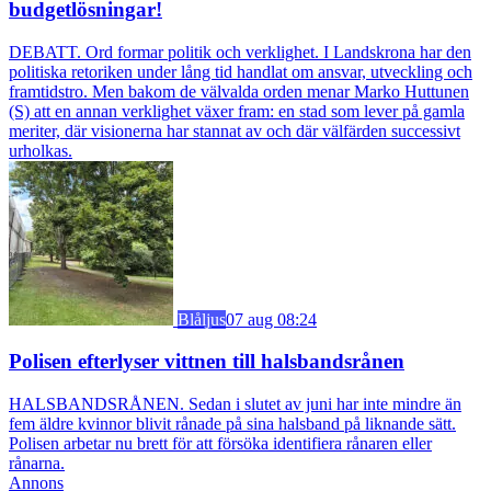
budgetlösningar!
DEBATT. Ord formar politik och verklighet. I Landskrona har den
politiska retoriken under lång tid handlat om ansvar, utveckling och
framtidstro. Men bakom de välvalda orden menar Marko Huttunen
(S) att en annan verklighet växer fram: en stad som lever på gamla
meriter, där visionerna har stannat av och där välfärden successivt
urholkas.
Blåljus
07 aug 08:24
Polisen efterlyser vittnen till halsbandsrånen
HALSBANDSRÅNEN. Sedan i slutet av juni har inte mindre än
fem äldre kvinnor blivit rånade på sina halsband på liknande sätt.
Polisen arbetar nu brett för att försöka identifiera rånaren eller
rånarna.
Annons