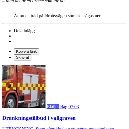
– Men det är ett arbete som tar tid.
Ännu ett träd på Idrottsvägen som ska sågas ner.
Dela inlägg
Kopiera länk
Skriv ut
Blåljus
Idag 07:03
Drunkningstillbud i vallgraven
UTRYCKNING. Strax efter klockan ett natten mot söndagen