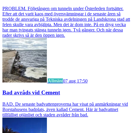
PROBLEM. Följetången om tunneln under Österleden fortsätter.
Efter att det varit kaos med översvämningar i de senaste åren så
trodde de ansvariga på Tekniska avdelningen på Landskrona stad att
felen skulle vara avhjälpta. Men det är dom inte. På en dryg vecka
har man tvingats stänga tunneln igen. Två gånger. Och när dessa
rader skrivs så är den öppen igen.
Allmänt
07 aug 17:50
Bad avråds vid Cement
BAD. De senaste badvattenproverna har visat på anmärkningar vid
Borstahusens badplats, även kallad Cement. Här är badvattnet
tillfälligt otjänligt och staden avråder från bad.