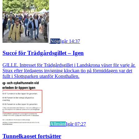
Nöje
Igår 14:37
Succé för Trädgårdsgillet – Igen
GILLE. Intresset för Trädgårdsgillet i Landskrona växer för varje år.
Strax efter lördagens invigning klockan tio på förmiddagen var det
fullt i Slottsparken utanför Konsthallen.
Allmänt
Igår 07:27
Tunnelkaoset fortsätter