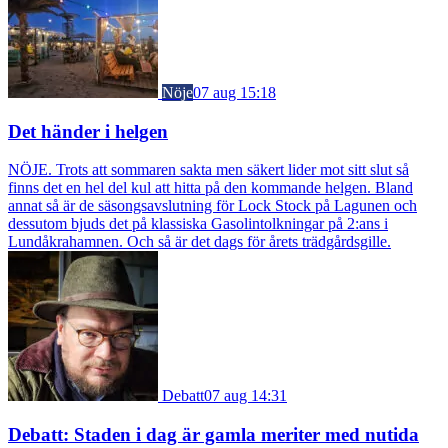
Nöje
07 aug 15:18
Det händer i helgen
NÖJE. Trots att sommaren sakta men säkert lider mot sitt slut så
finns det en hel del kul att hitta på den kommande helgen. Bland
annat så är de säsongsavslutning för Lock Stock på Lagunen och
dessutom bjuds det på klassiska Gasolintolkningar på 2:ans i
Lundåkrahamnen. Och så är det dags för årets trädgårdsgille.
Debatt
07 aug 14:31
Debatt: Staden i dag är gamla meriter med nutida