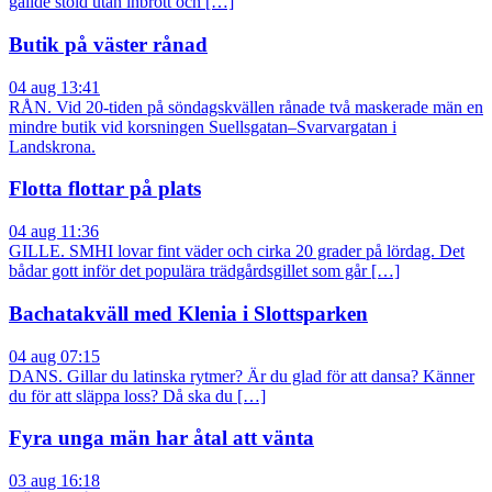
gällde stöld utan inbrott och […]
Butik på väster rånad
04 aug 13:41
RÅN. Vid 20-tiden på söndagskvällen rånade två maskerade män en
mindre butik vid korsningen Suellsgatan–Svarvargatan i
Landskrona.
Flotta flottar på plats
04 aug 11:36
GILLE. SMHI lovar fint väder och cirka 20 grader på lördag. Det
bådar gott inför det populära trädgårdsgillet som går […]
Bachatakväll med Klenia i Slottsparken
04 aug 07:15
DANS. Gillar du latinska rytmer? Är du glad för att dansa? Känner
du för att släppa loss? Då ska du […]
Fyra unga män har åtal att vänta
03 aug 16:18