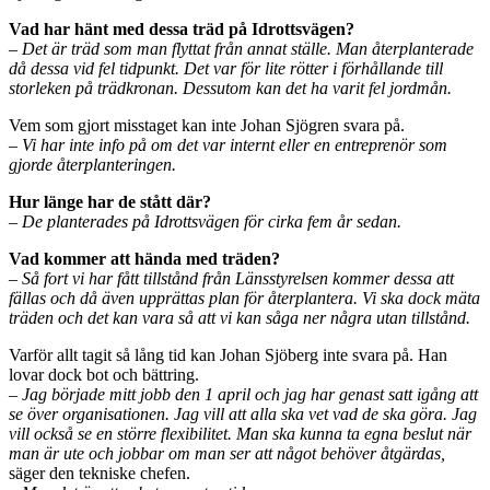
Vad har hänt med dessa träd på Idrottsvägen?
– Det är träd som man flyttat från annat ställe. Man återplanterade
då dessa vid fel tidpunkt. Det var för lite rötter i förhållande till
storleken på trädkronan. Dessutom kan det ha varit fel jordmån.
Vem som gjort misstaget kan inte Johan Sjögren svara på.
– Vi har inte info på om det var internt eller en entreprenör som
gjorde återplanteringen.
Hur länge har de stått där?
– De planterades på Idrottsvägen för cirka fem år sedan.
Vad kommer att hända med träden?
– Så fort vi har fått tillstånd från Länsstyrelsen kommer dessa att
fällas och då även upprättas plan för återplantera. Vi ska dock mäta
träden och det kan vara så att vi kan såga ner några utan tillstånd.
Varför allt tagit så lång tid kan Johan Sjöberg inte svara på. Han
lovar dock bot och bättring.
– Jag började mitt jobb den 1 april och jag har genast satt igång att
se över organisationen. Jag vill att alla ska vet vad de ska göra. Jag
vill också se en större flexibilitet. Man ska kunna ta egna beslut när
man är ute och jobbar om man ser att något behöver åtgärdas,
säger den tekniske chefen.