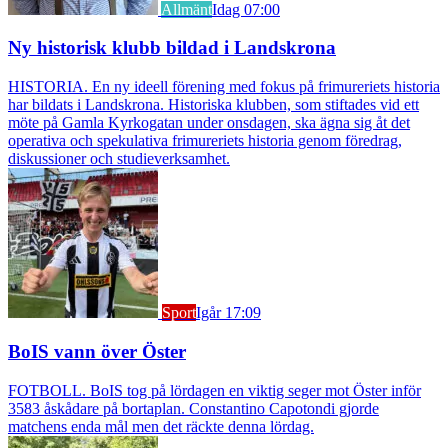
Allmänt
Idag 07:00
Ny historisk klubb bildad i Landskrona
HISTORIA. En ny ideell förening med fokus på frimureriets historia
har bildats i Landskrona. Historiska klubben, som stiftades vid ett
möte på Gamla Kyrkogatan under onsdagen, ska ägna sig åt det
operativa och spekulativa frimureriets historia genom föredrag,
diskussioner och studieverksamhet.
Sport
Igår 17:09
BoIS vann över Öster
FOTBOLL. BoIS tog på lördagen en viktig seger mot Öster inför
3583 åskådare på bortaplan. Constantino Capotondi gjorde
matchens enda mål men det räckte denna lördag.