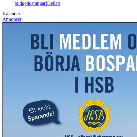
budgetlösningar!
Debatt
Kalender
Annonser