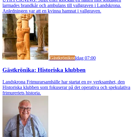
larmades brandkår och ambulans till vallgraven i Landskrona.
Anledningen var att en kvinna hamnat i vallgraven.
Gästkrönikor
Idag 07:00
Gästkrönika: Historiska klubben
Landskrona Frimurarsamhälle har startat en ny verksamhet, den
Historiska klubben som fokuserar på det operativa och spekulativa
frimureriets historia.