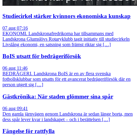
Studiecirkel stärker kvinnors ekonomiska kunskap
07 aug 07:16
EKONOMI. Landskronafredrikorna har tillsammans med
Landskrona Glumslövs Rotaryklubb tagit initiativ till studiecirkeln
Livslång ekonomi, en satsning som främst riktar sig […]
BoIS utsatt för bedrägeriförsök
06 aug 11:46
BEDRÄGERI. Landskrona BoIS är en av flera svenska
fotbollsklubbar som utsatts för ett avancerat bedrägeriförsök där en
person utgett sig […]
Gästkrönika: När staden glömmer sina spår
06 aug 09:41
Den gamla järnvägen genom Landskrona är sedan länge borta, men
dess spår lever kvar i landskapet – och i berättelsen […]
Fängelse för rattfylla