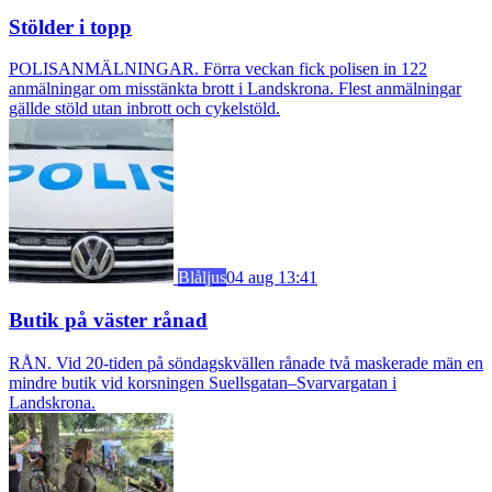
Stölder i topp
POLISANMÄLNINGAR. Förra veckan fick polisen in 122
anmälningar om misstänkta brott i Landskrona. Flest anmälningar
gällde stöld utan inbrott och cykelstöld.
Blåljus
04 aug 13:41
Butik på väster rånad
RÅN. Vid 20-tiden på söndagskvällen rånade två maskerade män en
mindre butik vid korsningen Suellsgatan–Svarvargatan i
Landskrona.