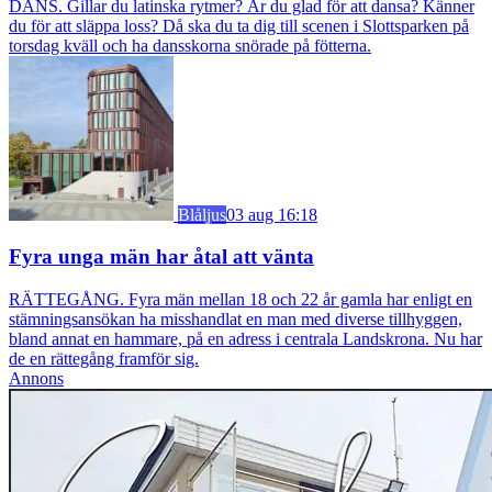
DANS. Gillar du latinska rytmer? Är du glad för att dansa? Känner
du för att släppa loss? Då ska du ta dig till scenen i Slottsparken på
torsdag kväll och ha dansskorna snörade på fötterna.
Blåljus
03 aug 16:18
Fyra unga män har åtal att vänta
RÄTTEGÅNG. Fyra män mellan 18 och 22 år gamla har enligt en
stämningsansökan ha misshandlat en man med diverse tillhyggen,
bland annat en hammare, på en adress i centrala Landskrona. Nu har
de en rättegång framför sig.
Annons