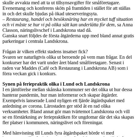
skulle avvakta med att ta ut tillsynsavgifter för småföretagare.
Evenemang och konferens sköts på framtiden i stället för att ställas
in och det skulle bjudas på ökad uteserveringsyta.
– Restaurang, handel och besöksnäring har en mycket tuff situation
och vi måste se hur vi på olika sätt kan underlätta för dem
, sa Anna
Classon, näringslivschef i Landskrona stad då.
Ganska snart följdes de första åtgärderna upp med bland annat gratis
parkeringar i centrala Landskrona.
Frågan är vilken effekt stadens insatser fick?
Svaren ser naturligtvis olika ut beroende på vem man frågar. En del
konkurser har det varit under året bland småföretagare. Senast i
raden var Maddes (Café och Restaurang i Landskrona AB) som i
förra veckan gick i konkurs.
Synen på feriepraktik olika i Lund och Landskrona
I en jämförelse mellan skånska kommuner ser det olika ut hur dessa
hanterar pandemin, hur man informerar och skapar åtgärder.
Exempelvis lanserade Lund nyligen ett fjärde åtgärdspaket med
anledning av corona. Lärostaden ger stöd åt en rad olika
verksamheter. Bland annat gör man tvärtemot Landskrona och vill
se en förstärkning av feriepraktiken för ungdomar där det ska skapas
fler platser i kommunen, näringslivet och föreningar.
Med hänvisning till Lunds fyra åtgärdspaket hörde vi med