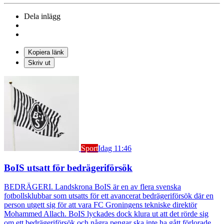
Dela inlägg
Kopiera länk
Skriv ut
Sport
Idag 11:46
BoIS utsatt för bedrägeriförsök
BEDRÄGERI. Landskrona BoIS är en av flera svenska
fotbollsklubbar som utsatts för ett avancerat bedrägeriförsök där en
person utgett sig för att vara FC Groningens tekniske direktör
Mohammed Allach. BoIS lyckades dock klura ut att det rörde sig
om ett bedrägeriförsök och några pengar ska inte ha gått förlorade.