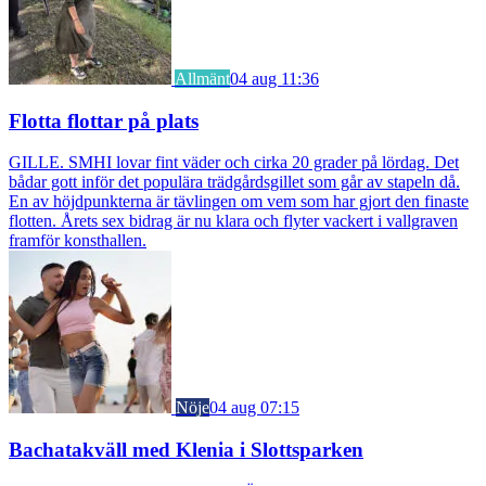
Allmänt
04 aug 11:36
Flotta flottar på plats
GILLE. SMHI lovar fint väder och cirka 20 grader på lördag. Det
bådar gott inför det populära trädgårdsgillet som går av stapeln då.
En av höjdpunkterna är tävlingen om vem som har gjort den finaste
flotten. Årets sex bidrag är nu klara och flyter vackert i vallgraven
framför konsthallen.
Nöje
04 aug 07:15
Bachatakväll med Klenia i Slottsparken