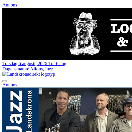
Annons
Torsdag 6 augusti, 2026
Tor 6 aug
Dagens namn:
Alfons, Inez
Annons