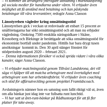
–
Vi kommer att arrangera ytterligare utbildning i marknadsföring
på sociala medier för handlarna under våren. Vi erbjuder även
möjlighet att få anstånd med betalning och kan påskynda
betalningar till våra leverantörer,
redogör Anna Classon
Länsstyrelsen vägleder kring omsättningsstöd
Länsstyrelsen gick i veckan ut redovisade att enbart 15 procent av
småföretagarna har sökt omsättningsstöd och att man nu erbjuder
vägledning. Omkring 7500 enskilda näringsidkare i Skåne,
Kronoberg och Blekinge är berättigade att söka omsättningsstöd för
ekonomiskt bortfall under pandemin. Hittills har bara drygt tusen
ansökningar ­kommit in. Den 30 april stänger fönstret för
stödperioden augusti 2020 – februari 2021.
– Denna informationen försöker vi också sprida vidare i våra olika
kanaler,
säger Anna Classon.
– Vi erbjuder matchningsstöd genom Tillväxt Landskrona, det vill
säga vi hjälper till att matcha arbetsgivare med övertalighet med
arbetsgivare som har arbetskraftsbrist. Vi erbjuder även coaching
och stöd för affärsutveckling genom projektet Framtidscoach.
Avslutningsvis nämner hon en satsning som fallit riktigt väl ut, även
om alla bänkar just idag inte var fullsatta runt lunchtid.
– Vi har satt ut året-runt-bänkar på Rådhustorget för att få fler
platser för take-away.