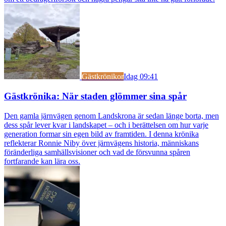
Gästkrönikor
Idag 09:41
Gästkrönika: När staden glömmer sina spår
Den gamla järnvägen genom Landskrona är sedan länge borta, men
dess spår lever kvar i landskapet – och i berättelsen om hur varje
generation formar sin egen bild av framtiden. I denna krönika
reflekterar Ronnie Niby över järnvägens historia, människans
föränderliga samhällsvisioner och vad de försvunna spåren
fortfarande kan lära oss.