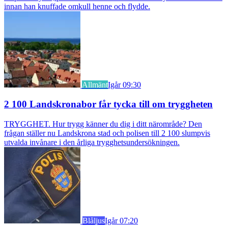
innan han knuffade omkull henne och flydde.
Allmänt
Igår 09:30
2 100 Landskronabor får tycka till om tryggheten
TRYGGHET. Hur trygg känner du dig i ditt närområde? Den
frågan ställer nu Landskrona stad och polisen till 2 100 slumpvis
utvalda invånare i den årliga trygghetsundersökningen.
Blåljus
Igår 07:20