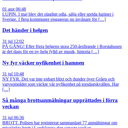
01 aug 06:48
LUPIN. I maj blev det olagligt odla, sälja eller sprida lupiner i
Sverige. I flera kommuner engageras nu invånare för […]
Det händer i helgen
31 jul 12:02
PÅ GÅNG! Efter förra helgens stora 250-årsfirande i Borstahusen
är det dags för en ny helg fylld av musik, historia […]
Ny fyr väcker nyfikenhet i hamnen
31 jul 10:48
NY FYR. Det var inte enbart blixt och dunder över Gråen och
varvsområdet som väckte vår nyfikenhet på torsdagskvällen. Har
[…]
Så många brottsanmälningar upprättades i förra
veckan
31 jul 06:36
BROTT. Polisen har registrerat sammanlagt 77 anmälningar om
misstänkta brott i Landskrona den senaste veckan.