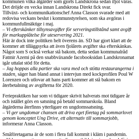
kommunen vilka åtgärder som gjorts Landskrona sedan ifjol våras.
Det dröjde en vecka innan Landskrona Direkt fick svar.
Tillväxt- och kommunikationschef Anna Classon svarade med att
redovisa veckans beslut i kommunstyrelsen, som ska avgöras i
kommunfullmäktige i maj.
– Vi efterskänker tillsynsavgifter för serveringstillstånd samt avgift
för markupplåtelse för uteservering 2021.
Här är dock inte politiken helt överens än. SD har gjort klart att de
kommer att tilläggsyrka att även fjolårets avgifter ska efterskänkas.
Något som S också verkar stå bakom, detta sedan kommunalråd
Fatmir Azemi på den snabbväxande facobooksidan Landskronamat
igår uttalat stöd för detta.
– Jag hoppas alla partier ska vara med och stötta restaurangerna i
staden,
säger han bland annat i intervjun med kockprofilen Poul W
Lorenzen och utlovar att hans parti kommer att stå bakom en
återbetalning av avgifterna för 2020.
Feriepraktiken har som vi tidigare skrivit halverats mot tidigare år
och istället görs en satsning på betald sommarskola. Bland
åtgärderna återfinns ytterligare en ungdomssatsning.
– Vi ger ungdomar chansen att driva eget företag på sommarlovet
genom konceptet Ung Drive, ett alternativ till sommarjobb
,
informerar Anna Classon.
Småföretagarna är de som i flera fall kommit i kläm i pandemin.