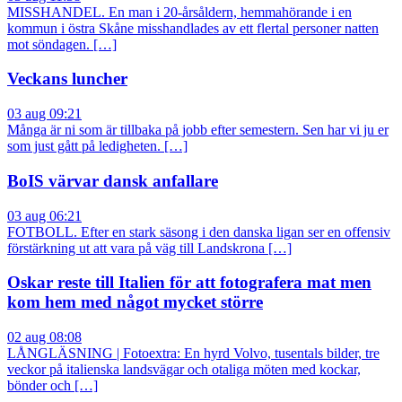
MISSHANDEL. En man i 20-årsåldern, hemmahörande i en
kommun i östra Skåne misshandlades av ett flertal personer natten
mot söndagen. […]
Veckans luncher
03 aug 09:21
Många är ni som är tillbaka på jobb efter semestern. Sen har vi ju er
som just gått på ledigheten. […]
BoIS värvar dansk anfallare
03 aug 06:21
FOTBOLL. Efter en stark säsong i den danska ligan ser en offensiv
förstärkning ut att vara på väg till Landskrona […]
Oskar reste till Italien för att fotografera mat men
kom hem med något mycket större
02 aug 08:08
LÅNGLÄSNING | Fotoextra: En hyrd Volvo, tusentals bilder, tre
veckor på italienska landsvägar och otaliga möten med kockar,
bönder och […]