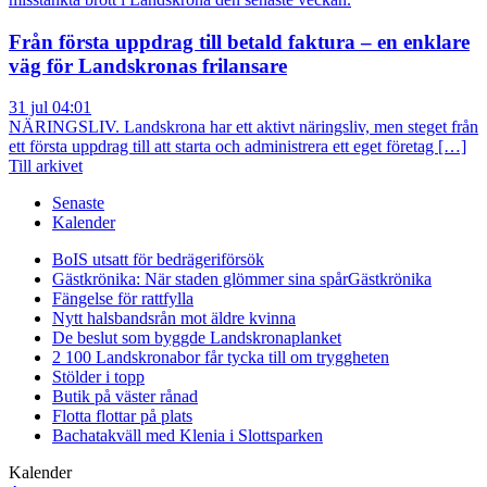
Från första uppdrag till betald faktura – en enklare
väg för Landskronas frilansare
31 jul 04:01
NÄRINGSLIV. Landskrona har ett aktivt näringsliv, men steget från
ett första uppdrag till att starta och administrera ett eget företag […]
Till arkivet
Senaste
Kalender
BoIS utsatt för bedrägeriförsök
Gästkrönika: När staden glömmer sina spår
Gästkrönika
Fängelse för rattfylla
Nytt halsbandsrån mot äldre kvinna
De beslut som byggde Landskrona
planket
2 100 Landskronabor får tycka till om tryggheten
Stölder i topp
Butik på väster rånad
Flotta flottar på plats
Bachatakväll med Klenia i Slottsparken
Kalender