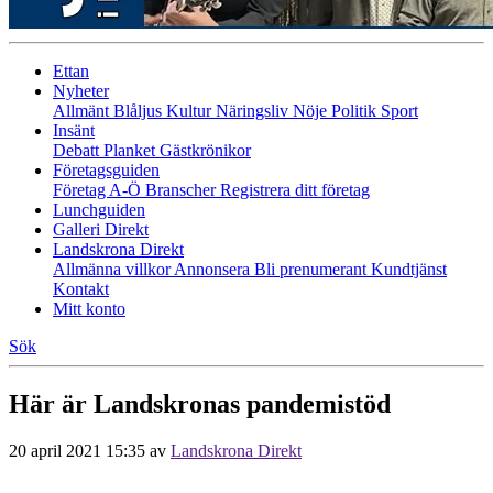
Ettan
Nyheter
Allmänt
Blåljus
Kultur
Näringsliv
Nöje
Politik
Sport
Insänt
Debatt
Planket
Gästkrönikor
Företagsguiden
Företag A-Ö
Branscher
Registrera ditt företag
Lunchguiden
Galleri Direkt
Landskrona Direkt
Allmänna villkor
Annonsera
Bli prenumerant
Kundtjänst
Kontakt
Mitt konto
Sök
Här är Landskronas pandemistöd
20 april 2021 15:35
av
Landskrona Direkt