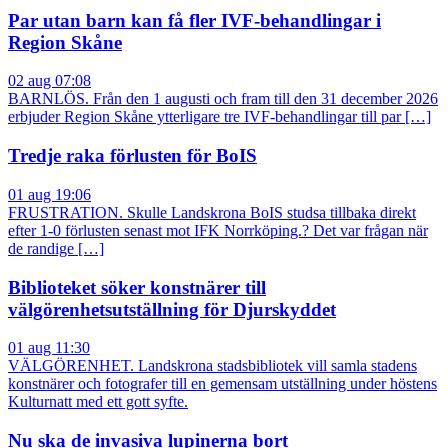
Par utan barn kan få fler IVF-behandlingar i
Region Skåne
02 aug 07:08
BARNLÖS. Från den 1 augusti och fram till den 31 december 2026
erbjuder Region Skåne ytterligare tre IVF-behandlingar till par […]
Tredje raka förlusten för BoIS
01 aug 19:06
FRUSTRATION. Skulle Landskrona BoIS studsa tillbaka direkt
efter 1-0 förlusten senast mot IFK Norrköping.? Det var frågan när
de randige […]
Biblioteket söker konstnärer till
välgörenhetsutställning för Djurskyddet
01 aug 11:30
VÄLGÖRENHET. Landskrona stadsbibliotek vill samla stadens
konstnärer och fotografer till en gemensam utställning under höstens
Kulturnatt med ett gott syfte.
Nu ska de invasiva lupinerna bort