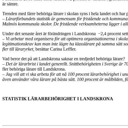
är sämre.
Trenden med färre behöriga lärare i skolan syns i hela landet och har på
– Lärarförbundets statistik är gemensam för fristående och kommunal
Malmös kommunala skolor. De fristående verksamheterna ligger i allmä
Under det senaste året är förändringen i Landskrona −2,4 procent sett 
– Vi arbetar med organisera för att optimera organisationerna i skol
legitimationskrav kan man inte lägre ha klasslärare på samma sätt som
fler till läraryrket,
berättar Carina Leffler.
Vad beror det på att Landskrona saknar en tredjedel behöriga lärare?
– Det är lärarbrist i landet generellt. Snittbehörigheten i Sverige ä
fler behöriga lärare till Landskrona.
– Jag vill att vi ska arbeta för att nå 100 procent lärarbehörighet i 
även använder våra lärare på bästa sätt. 100 procent är målbilden, för
STATISTIK LÄRARBEHÖRIGHET I LANDSKRONA