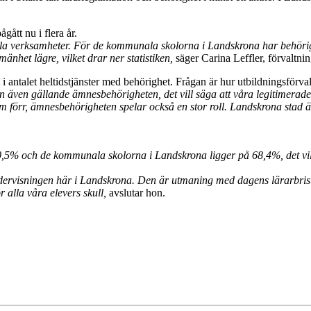
gått nu i flera år.
a verksamheter. För de kommunala skolorna i Landskrona har behörighe
nhet lägre, vilket drar ner statistiken,
säger Carina Leffler, förvaltni
i antalet heltidstjänster med behörighet. Frågan är hur utbildningsförval
an även gällande ämnesbehörigheten, det vill säga att våra legitimerad
 förr, ämnesbehörigheten spelar också en stor roll. Landskrona stad är 
r 70,5% och de kommunala skolorna i Landskrona ligger på 68,4%, det vil
undervisningen här i Landskrona. Den är utmaning med dagens lärarbrist 
 alla våra elevers skull,
avslutar hon.