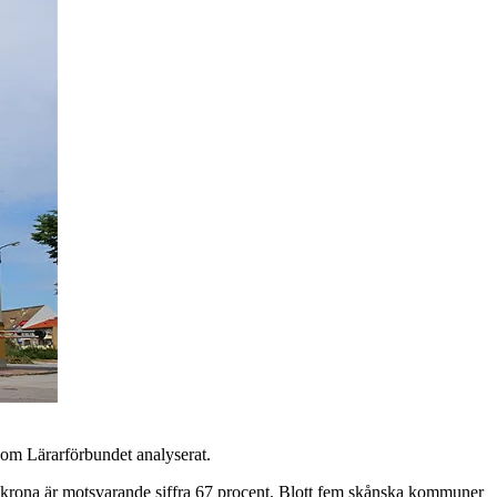
som Lärarförbundet analyserat.
dskrona är motsvarande siffra 67 procent. Blott fem skånska kommuner