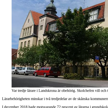
Var tredje lärare i Landskrona är obehörig. Skolchefen vill och tr
Lärarbehörigheten minskar i två tredjedelar av de skånska kommunerna
I december 2018 hade motsvarande 72 procent av lärarna i grundskolan