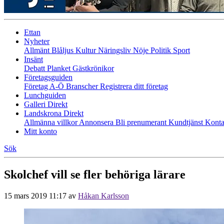
Ettan
Nyheter
Allmänt
Blåljus
Kultur
Näringsliv
Nöje
Politik
Sport
Insänt
Debatt
Planket
Gästkrönikor
Företagsguiden
Företag A-Ö
Branscher
Registrera ditt företag
Lunchguiden
Galleri Direkt
Landskrona Direkt
Allmänna villkor
Annonsera
Bli prenumerant
Kundtjänst
Konta
Mitt konto
Sök
Skolchef vill se fler behöriga lärare
15 mars 2019 11:17
av
Håkan Karlsson