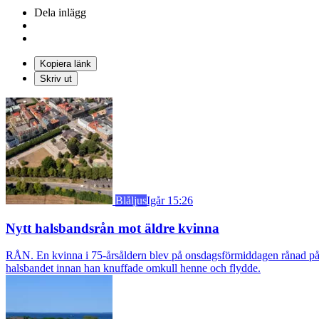
Dela inlägg
Kopiera länk
Skriv ut
Blåljus
Igår 15:26
Nytt halsbandsrån mot äldre kvinna
RÅN. En kvinna i 75-årsåldern blev på onsdagsförmiddagen rånad på si
halsbandet innan han knuffade omkull henne och flydde.