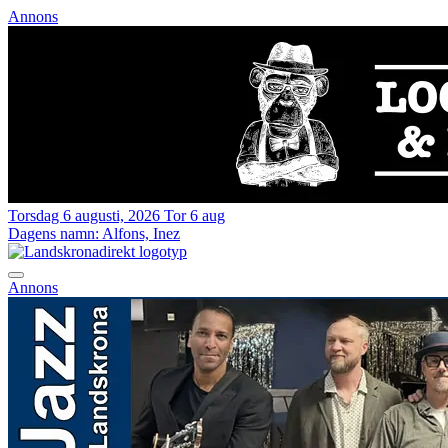
Annons
Torsdag 6 augusti, 2026
Tor 6 aug
Dagens namn:
Alfons, Inez
Annons