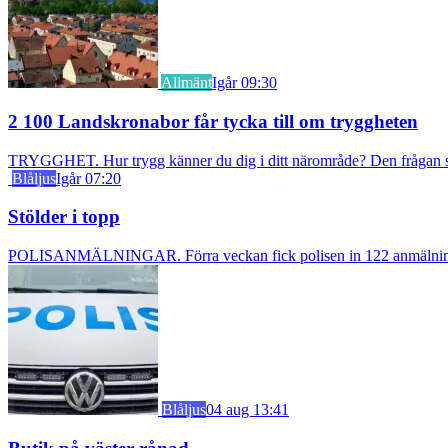
Allmänt
Igår 09:30
2 100 Landskronabor får tycka till om tryggheten
TRYGGHET. Hur trygg känner du dig i ditt närområde? Den frågan stäl
Blåljus
Igår 07:20
Stölder i topp
POLISANMÄLNINGAR. Förra veckan fick polisen in 122 anmälningar om
Blåljus
04 aug 13:41