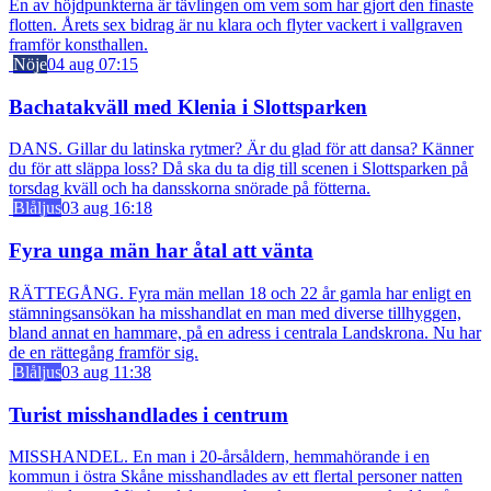
En av höjdpunkterna är tävlingen om vem som har gjort den finaste
flotten. Årets sex bidrag är nu klara och flyter vackert i vallgraven
framför konsthallen.
Nöje
04 aug 07:15
Bachatakväll med Klenia i Slottsparken
DANS. Gillar du latinska rytmer? Är du glad för att dansa? Känner
du för att släppa loss? Då ska du ta dig till scenen i Slottsparken på
torsdag kväll och ha dansskorna snörade på fötterna.
Blåljus
03 aug 16:18
Fyra unga män har åtal att vänta
RÄTTEGÅNG. Fyra män mellan 18 och 22 år gamla har enligt en
stämningsansökan ha misshandlat en man med diverse tillhyggen,
bland annat en hammare, på en adress i centrala Landskrona. Nu har
de en rättegång framför sig.
Blåljus
03 aug 11:38
Turist misshandlades i centrum
MISSHANDEL. En man i 20-årsåldern, hemmahörande i en
kommun i östra Skåne misshandlades av ett flertal personer natten