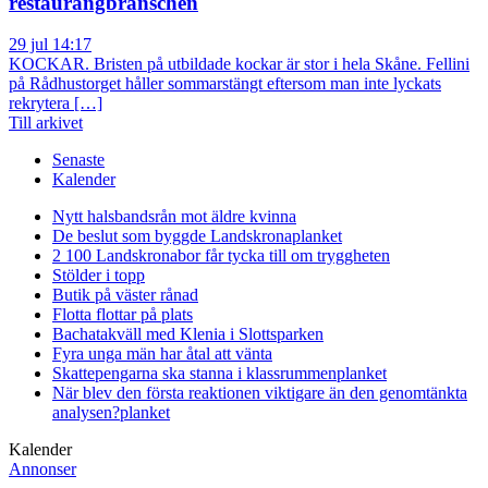
restaurangbranschen
29 jul 14:17
KOCKAR. Bristen på utbildade kockar är stor i hela Skåne. Fellini
på Rådhustorget håller sommarstängt eftersom man inte lyckats
rekrytera […]
Till arkivet
Senaste
Kalender
Nytt halsbandsrån mot äldre kvinna
De beslut som byggde Landskrona
planket
2 100 Landskronabor får tycka till om tryggheten
Stölder i topp
Butik på väster rånad
Flotta flottar på plats
Bachatakväll med Klenia i Slottsparken
Fyra unga män har åtal att vänta
Skattepengarna ska stanna i klassrummen
planket
När blev den första reaktionen viktigare än den genomtänkta
analysen?
planket
Kalender
Annonser