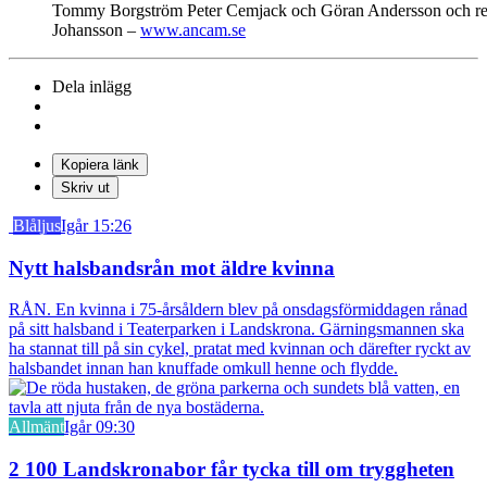
Tommy Borgström Peter Cemjack och Göran Andersson och resten
Johansson –
www.ancam.se
Dela inlägg
Kopiera länk
Skriv ut
Blåljus
Igår 15:26
Nytt halsbandsrån mot äldre kvinna
RÅN. En kvinna i 75-årsåldern blev på onsdagsförmiddagen rånad
på sitt halsband i Teaterparken i Landskrona. Gärningsmannen ska
ha stannat till på sin cykel, pratat med kvinnan och därefter ryckt av
halsbandet innan han knuffade omkull henne och flydde.
Allmänt
Igår 09:30
2 100 Landskronabor får tycka till om tryggheten