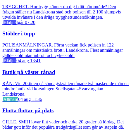
TRYGGHET. Hur trygg känner du dig i ditt närområde? Den
frågan ställer nu Landskrona stad och polisen till 2 100 slumpvis
utvalda invånare i den årliga trygghetsundersökningen.
Blåljus
Igår 07:20
Stölder i topp
POLISANMÄLNINGAR. Förra veckan fick polisen in 122
anmälningar om misstänkta brott i Landskrona. Flest anmälningar
gällde stöld utan inbrott och cykelstöld.
Blåljus
04 aug 13:41
Butik på väster rånad
RÅN. Vid 20-tiden på söndagskvällen rånade två maskerade män en
mindre butik vid korsningen Suellsgatan–Svarvargatan i
Landskrona.
Allmänt
04 aug 11:36
Flotta flottar på plats
GILLE. SMHI lovar fint väder och cirka 20 grader på lördag. Det
bådar gott inför det populära trädgårdsgillet som går av stapeln då.