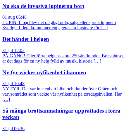
Nu ska de invasiva lupinerna bort
01 aug 06:48
LUPIN. I maj blev det olagligt odla, sälja eller sprida lupiner i
Sverige. I flera kommuner engageras nu invånare för […]
Det händer i helgen
31 jul 12:02
PÅ GÅNG! Efter förra helgens stora 250-årsfirande i Borstahusen
är det dags för en ny helg fylld av musik, historia […]
Ny fyr väcker nyfikenhet i hamnen
31 jul 10:48
NY FYR. Det var inte enbart blixt och dunder över Gråen och
varvsområdet som väckte vår nyfikenhet på torsdagskvällen. Har
[…]
Så många brottsanmälningar upprättades i förra
veckan
31 jul 06:36