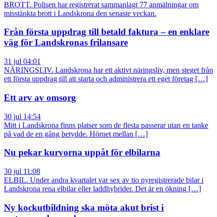
BROTT. Polisen har registrerat sammanlagt 77 anmälningar om
misstänkta brott i Landskrona den senaste veckan.
Från första uppdrag till betald faktura – en enklare
väg för Landskronas frilansare
31 jul 04:01
NÄRINGSLIV. Landskrona har ett aktivt näringsliv, men steget från
ett första uppdrag till att starta och administrera ett eget företag […]
Ett arv av omsorg
30 jul 14:54
Mitt i Landskrona finns platser som de flesta passerar utan en tanke
på vad de en gång betydde. Hörnet mellan […]
Nu pekar kurvorna uppåt för elbilarna
30 jul 11:08
ELBIL. Under andra kvartalet var sex av tio nyregistrerade bilar i
Landskrona rena elbilar eller laddhybrider. Det är en ökning […]
Ny kockutbildning ska möta akut brist i