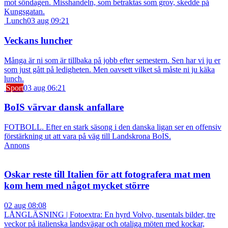
mot söndagen. Misshandeln, som betraktas som grov, skedde på
Kungsgatan.
Lunch
03 aug 09:21
Veckans luncher
Många är ni som är tillbaka på jobb efter semestern. Sen har vi ju er
som just gått på ledigheten. Men oavsett vilket så måste ni ju käka
lunch.
Sport
03 aug 06:21
BoIS värvar dansk anfallare
FOTBOLL. Efter en stark säsong i den danska ligan ser en offensiv
förstärkning ut att vara på väg till Landskrona BoIS.
Annons
Oskar reste till Italien för att fotografera mat men
kom hem med något mycket större
02 aug 08:08
LÅNGLÄSNING | Fotoextra: En hyrd Volvo, tusentals bilder, tre
veckor på italienska landsvägar och otaliga möten med kockar,