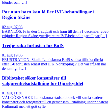
bönder och […]
Par utan barn kan få fler IVF-behandlingar i
Region Skåne
02 aug 07:08
BARNLÖS. Från den 1 augusti och fram till den 31 december 2026
erbjuder Region Skåne ytterligare tre IVF-behandlingar till par […]
Tredje raka förlusten för BoIS
01 aug 19:06
FRUSTRATION. Skulle Landskrona BoIS studsa tillbaka direkt
efter 1-0 förlusten senast mot IFK Norrköping.? Det var frågan när
de randige […]
Biblioteket söker konstnärer till
välgörenhetsutställning för Djurskyddet
01 aug 11:30
VÄLGÖRENHET. Landskrona stadsbibliotek vill samla stadens
konstnärer och fotografer till en gemensam utställning under höstens
Kulturnatt med ett gott syfte.