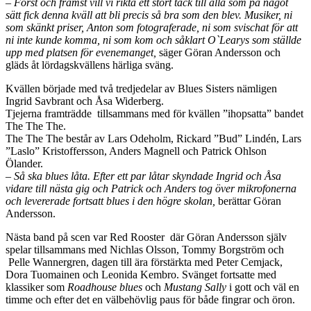
– Först och främst vill vi rikta ett stort tack till alla som på något
sätt fick denna kväll att bli precis så bra som den blev. Musiker, ni
som skänkt priser, Anton som fotograferade, ni som svischat för att
ni inte kunde komma, ni som kom och såklart O`Learys som ställde
upp med platsen för evenemanget,
säger Göran Andersson och
gläds åt lördagskvällens härliga sväng.
Kvällen började med två tredjedelar av Blues Sisters nämligen
Ingrid Savbrant och Åsa Widerberg.
Tjejerna framträdde tillsammans med för kvällen ”ihopsatta” bandet
The The The.
The The The består av Lars Odeholm, Rickard ”Bud” Lindén, Lars
”Laslo” Kristoffersson, Anders Magnell och Patrick Ohlson
Ölander.
– Så ska blues låta. Efter ett par låtar skyndade Ingrid och Åsa
vidare till nästa gig och Patrick och Anders tog över mikrofonerna
och levererade fortsatt blues i den högre skolan,
berättar Göran
Andersson.
Nästa band på scen var Red Rooster där Göran Andersson själv
spelar tillsammans med Nichlas Olsson, Tommy Borgström och
Pelle Wannergren, dagen till ära förstärkta med Peter Cemjack,
Dora Tuomainen och Leonida Kembro. Svänget fortsatte med
klassiker som
Roadhouse blues
och
Mustang Sally
i gott och väl en
timme och efter det en välbehövlig paus för både fingrar och öron.