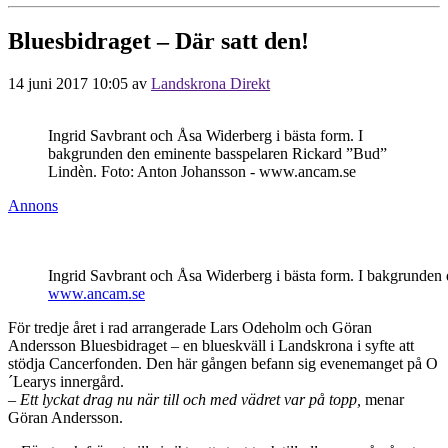
Bluesbidraget – Där satt den!
14 juni 2017 10:05
av
Landskrona Direkt
Ingrid Savbrant och Åsa Widerberg i bästa form. I
bakgrunden den eminente basspelaren Rickard ”Bud”
Lindèn. Foto: Anton Johansson - www.ancam.se
Annons
Ingrid Savbrant och Åsa Widerberg i bästa form. I bakgrunden
www.ancam.se
För tredje året i rad arrangerade Lars Odeholm och Göran
Andersson Bluesbidraget – en blueskväll i Landskrona i syfte att
stödja Cancerfonden. Den här gången befann sig evenemanget på O
´Learys innergård.
– Ett lyckat drag nu när till och med vädret var på topp,
menar
Göran Andersson.