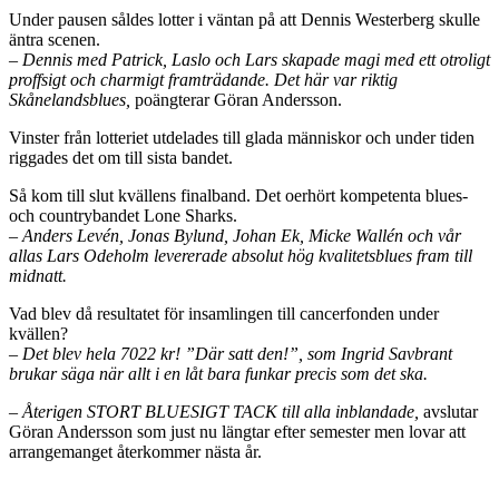
Under pausen såldes lotter i väntan på att Dennis Westerberg skulle
äntra scenen.
– Dennis med Patrick, Laslo och Lars skapade magi med ett otroligt
proffsigt och charmigt framträdande. Det här var riktig
Skånelandsblues,
poängterar Göran Andersson.
Vinster från lotteriet utdelades till glada människor och under tiden
riggades det om till sista bandet.
Så kom till slut kvällens finalband. Det oerhört kompetenta blues-
och countrybandet Lone Sharks.
– Anders Levén, Jonas Bylund, Johan Ek, Micke Wallén och vår
allas Lars Odeholm levererade absolut hög kvalitetsblues fram till
midnatt.
Vad blev då resultatet för insamlingen till cancerfonden under
kvällen?
– Det blev hela 7022 kr! ”Där satt den!”, som Ingrid Savbrant
brukar säga när allt i en låt bara funkar precis som det ska.
– Återigen STORT BLUESIGT TACK till alla inblandade,
avslutar
Göran Andersson som just nu längtar efter semester men lovar att
arrangemanget återkommer nästa år.