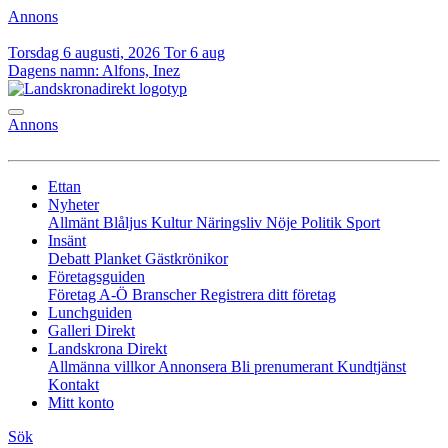
Annons
Torsdag 6 augusti, 2026
Tor 6 aug
Dagens namn:
Alfons, Inez
Annons
Ettan
Nyheter
Allmänt
Blåljus
Kultur
Näringsliv
Nöje
Politik
Sport
Insänt
Debatt
Planket
Gästkrönikor
Företagsguiden
Företag A-Ö
Branscher
Registrera ditt företag
Lunchguiden
Galleri Direkt
Landskrona Direkt
Allmänna villkor
Annonsera
Bli prenumerant
Kundtjänst
Kontakt
Mitt konto
Sök