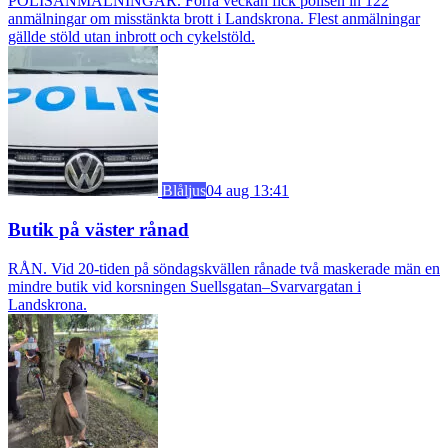
POLISANMÄLNINGAR. Förra veckan fick polisen in 122
anmälningar om misstänkta brott i Landskrona. Flest anmälningar
gällde stöld utan inbrott och cykelstöld.
Blåljus
04 aug 13:41
Butik på väster rånad
RÅN. Vid 20-tiden på söndagskvällen rånade två maskerade män en
mindre butik vid korsningen Suellsgatan–Svarvargatan i
Landskrona.