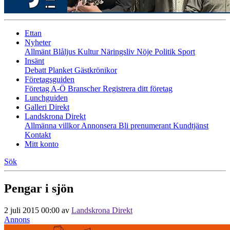
Ettan
Nyheter
Allmänt
Blåljus
Kultur
Näringsliv
Nöje
Politik
Sport
Insänt
Debatt
Planket
Gästkrönikor
Företagsguiden
Företag A-Ö
Branscher
Registrera ditt företag
Lunchguiden
Galleri Direkt
Landskrona Direkt
Allmänna villkor
Annonsera
Bli prenumerant
Kundtjänst
Kontakt
Mitt konto
Sök
Pengar i sjön
2 juli 2015 00:00
av
Landskrona Direkt
Annons