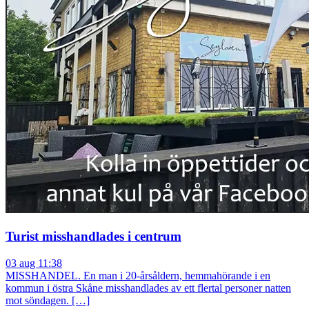
Turist misshandlades i centrum
03 aug 11:38
MISSHANDEL. En man i 20-årsåldern, hemmahörande i en
kommun i östra Skåne misshandlades av ett flertal personer natten
mot söndagen. […]