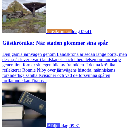
Gästkrönikor
Idag 09:41
Gästkrönika: När staden glömmer sina spår
Den gamla järnvägen genom Landskrona är sedan länge borta, men
dess spår lever kvar i landskapet – och i berättelsen om hur varje
generation formar sin egen bild av framtiden. I denna krönika
reflekterar Ronnie Niby över järnvägens historia, människans
föränderliga samhällsvisioner och vad de försvunna spåren
fortfarande kan lära oss.
Blåljus
Idag 09:31