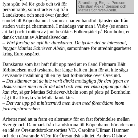
Strandberg, Birgitta Persson,
fyra spår, två för gods och två för
Christian Alexandersson och
persontrafik, som sträcker sig från
Mattias Schriver-Abeln.
Landskrona och snett över (under)
sundet till Köpenhamn. I sommar har en handfull tjänstemän från
staden varit på charmturné. I måndags var man i Visby (se annan
artikel) och i mitten av juni besöktes Folkemødet på Bornholm, en
dansk variant av Almedalsveckan.
– Vårt förslag är nytt för danskarna. De tycker det är intressant,
intygar Mattias Schriever-Abeln,
samordnare för utredningsarbetet
kring Europaspåret.
Danskarna som har haft fullt upp med att ro iland Fehmarn Bält-
förbindelsen med tyskarna har länge haft en ljum för att inte säga
avvisande inställning till en ny fast förbindelse över Öresund.
– Det stämmer att de inte varit direkt mottagliga för den typen av
diskussioner men nu är det klart och vem vet vilka öppningar där
kan ske,
säger Mattias Schriever-Abeln som på plats på Bornholm
såg till att knyta värdefulla kontakter.
– Det var upp på ministernivå men även med företrädare inom
järnvägsbranschen.
Arbetet med att ta fram ett alternativ för en fast förbindelse mellan
Sverige och Danmark från Landskrona till Köpenhamn började som
en idé av Öresundsbrokonsortiets VD, Caroline Ullman Hammer
och den dåvarande VD:n för Öresundsinstitutet, Anders Olshov.