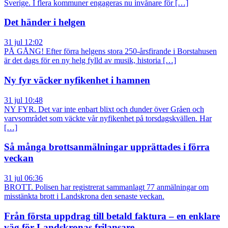
Sverige. I flera kommuner engageras nu invånare för […]
Det händer i helgen
31 jul 12:02
PÅ GÅNG! Efter förra helgens stora 250-årsfirande i Borstahusen
är det dags för en ny helg fylld av musik, historia […]
Ny fyr väcker nyfikenhet i hamnen
31 jul 10:48
NY FYR. Det var inte enbart blixt och dunder över Gråen och
varvsområdet som väckte vår nyfikenhet på torsdagskvällen. Har
[…]
Så många brottsanmälningar upprättades i förra
veckan
31 jul 06:36
BROTT. Polisen har registrerat sammanlagt 77 anmälningar om
misstänkta brott i Landskrona den senaste veckan.
Från första uppdrag till betald faktura – en enklare
väg för Landskronas frilansare