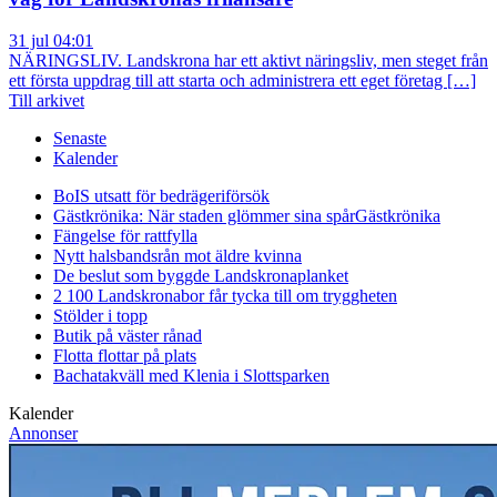
31 jul 04:01
NÄRINGSLIV. Landskrona har ett aktivt näringsliv, men steget från
ett första uppdrag till att starta och administrera ett eget företag […]
Till arkivet
Senaste
Kalender
BoIS utsatt för bedrägeriförsök
Gästkrönika: När staden glömmer sina spår
Gästkrönika
Fängelse för rattfylla
Nytt halsbandsrån mot äldre kvinna
De beslut som byggde Landskrona
planket
2 100 Landskronabor får tycka till om tryggheten
Stölder i topp
Butik på väster rånad
Flotta flottar på plats
Bachatakväll med Klenia i Slottsparken
Kalender
Annonser