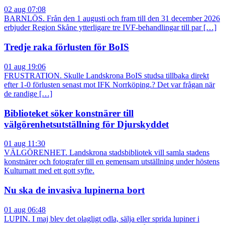
02 aug 07:08
BARNLÖS. Från den 1 augusti och fram till den 31 december 2026
erbjuder Region Skåne ytterligare tre IVF-behandlingar till par […]
Tredje raka förlusten för BoIS
01 aug 19:06
FRUSTRATION. Skulle Landskrona BoIS studsa tillbaka direkt
efter 1-0 förlusten senast mot IFK Norrköping.? Det var frågan när
de randige […]
Biblioteket söker konstnärer till
välgörenhetsutställning för Djurskyddet
01 aug 11:30
VÄLGÖRENHET. Landskrona stadsbibliotek vill samla stadens
konstnärer och fotografer till en gemensam utställning under höstens
Kulturnatt med ett gott syfte.
Nu ska de invasiva lupinerna bort
01 aug 06:48
LUPIN. I maj blev det olagligt odla, sälja eller sprida lupiner i