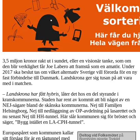
3,5 miljon kronor rakt ut i sundet, eller en visionär tanke, som om
den blir verklighet får Joe Labero att framstå som en amatör. Under
2017 ska beslut tas om vilket alternativ Sverige vill förorda för en ny
fast förbindelse till Danmark. Landskrona ger sig tusan på att vara
med i matchen.
– Landskrona har fått hybris,
låter det hos en del styrande i
kranskommunerna. Staden har rent av kommit att bli något av en
NEJ-sägare bland de skånska kommunerna. Nej till Familjen
Helsingborg, Nej till nedläggning av OP-avdelning på lasarettet och
nu senast Nej till HH-tunnel. Här slår kommunen sig för bröstet och
säger, ”Bygg istället en LA-CPH-tunnel”.
Europaspåret som kommunen kallar
Deltog vid Folkemötet
på
sitt förslag för är en tågtunnel med
Bornholm gjorde Torkild