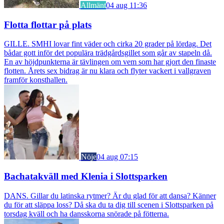
Allmänt
04 aug 11:36
Flotta flottar på plats
GILLE. SMHI lovar fint väder och cirka 20 grader på lördag. Det
bådar gott inför det populära trädgårdsgillet som går av stapeln då.
En av höjdpunkterna är tävlingen om vem som har gjort den finaste
flotten. Årets sex bidrag är nu klara och flyter vackert i vallgraven
framför konsthallen.
Nöje
04 aug 07:15
Bachatakväll med Klenia i Slottsparken
DANS. Gillar du latinska rytmer? Är du glad för att dansa? Känner
du för att släppa loss? Då ska du ta dig till scenen i Slottsparken på
torsdag kväll och ha dansskorna snörade på fötterna.