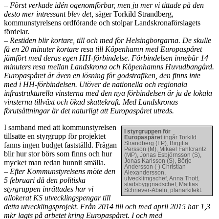
– Först verkade idén ogenomförbar, men ju mer vi tittade på den
desto mer intressant blev det,
säger Torkild Strandberg,
kommunstyrelsens ordförande och stolpar Landskronaförslagets
fördelar.
– Restiden blir kortare, till och med för Helsingborgarna. De skulle
få en 20 minuter kortare resa till Köpenhamn med Europaspåret
jämfört med deras egen HH-förbindelse. Förbindelsen innebär 14
minuters resa mellan Landskrona och Köpenhamns Huvudbangård.
Europaspåret är även en lösning för godstrafiken, den finns inte
med i HH-förbindelsen. Utöver de nationella och regionala
infrastrukturella vinsterna med den nya förbindelsen är ju de lokala
vinsterna tillväxt och ökad skattekraft. Med Landskronas
förutsättningar är det naturligt att Europaspåret utreds.
I samband med att kommunstyrelsen
I styrgruppen för
tillsatte en styrgrupp för projektet
Europaspåret
ingår Torkild
Strandberg (FP), Birgitta
fanns ingen budget fastställd. Frågan
Persson (M), Mikael Fahlcrantz
blir hur stor börs som finns och hur
(MP), Jonas Esbjörnsson (S),
Jonas Karlsson (S), Börje
mycket man redan hunnit smälla.
Andersson (-) Christian
– Efter Kommunstyrelsens möte den
Alexandersson,
utvecklimgschef, Anna Thott,
5 februari då den politiska
stadsbyggnadschef, Mattias
styrgruppen inrättades har vi
Schriever-Abeln, planarkitekt.
allokerat KS utvecklingspengar till
detta utvecklingsprojekt. Från 2014 till och med april 2015 har 1,3
mkr lagts på arbetet kring Europaspåret. I och med