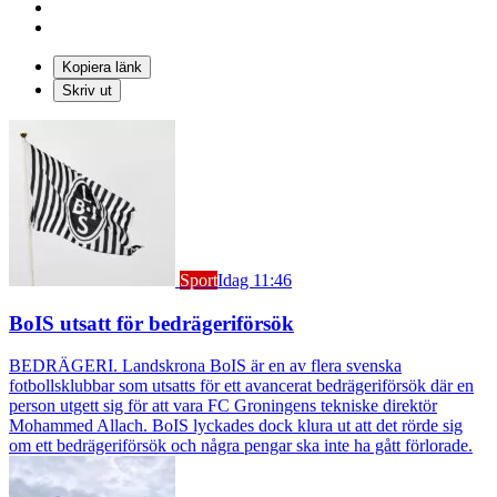
Kopiera länk
Skriv ut
Sport
Idag 11:46
BoIS utsatt för bedrägeriförsök
BEDRÄGERI. Landskrona BoIS är en av flera svenska
fotbollsklubbar som utsatts för ett avancerat bedrägeriförsök där en
person utgett sig för att vara FC Groningens tekniske direktör
Mohammed Allach. BoIS lyckades dock klura ut att det rörde sig
om ett bedrägeriförsök och några pengar ska inte ha gått förlorade.