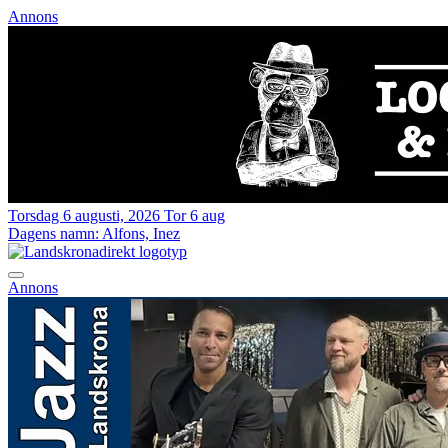
Annons
Torsdag 6 augusti, 2026
Tor 6 aug
Dagens namn:
Alfons, Inez
Annons