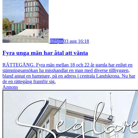
Blåljus
03 aug 16:18
Fyra unga män har åtal att vänta
RÄTTEGÅNG. Fyra män mellan 18 och 22 år gamla har enligt en
stämningsansökan ha misshandlat en man med diverse tillhyggen,
bland annat en hammare, på en adress i centrala Landskrona. Nu har
de en rättegång framför sig.
Annons