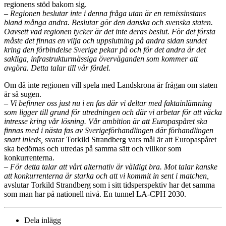
regionens stöd bakom sig.
– Regionen beslutar inte i denna fråga utan är en remissinstans
bland många andra. Beslutar gör den danska och svenska staten.
Oavsett vad regionen tycker är det inte deras beslut. För det första
måste det finnas en vilja och uppslutning på andra sidan sundet
kring den förbindelse Sverige pekar på och för det andra är det
sakliga, infrastrukturmässiga överväganden som kommer att
avgöra. Detta talar till vår fördel.
Om då inte regionen vill spela med Landskrona är frågan om staten
är så sugen.
– Vi befinner oss just nu i en fas där vi deltar med faktainlämning
som ligger till grund för utredningen och där vi arbetar för att väcka
intresse kring vår lösning. Vår ambition är att Europaspåret ska
finnas med i nästa fas av Sverigeförhandlingen där förhandlingen
snart inleds,
svarar Torkild Strandberg vars mål är att Europaspåret
ska bedömas och utredas på samma sätt och villkor som
konkurrenterna.
– För detta talar att vårt alternativ är väldigt bra. Mot talar kanske
att konkurrenterna är starka och att vi kommit in sent i matchen,
avslutar Torkild Strandberg som i sitt tidsperspektiv har det samma
som man har på nationell nivå. En tunnel LA-CPH 2030.
Dela inlägg