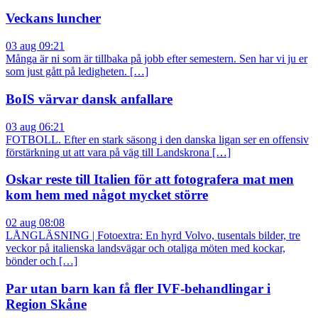
Veckans luncher
03 aug 09:21
Många är ni som är tillbaka på jobb efter semestern. Sen har vi ju er
som just gått på ledigheten. […]
BoIS värvar dansk anfallare
03 aug 06:21
FOTBOLL. Efter en stark säsong i den danska ligan ser en offensiv
förstärkning ut att vara på väg till Landskrona […]
Oskar reste till Italien för att fotografera mat men
kom hem med något mycket större
02 aug 08:08
LÅNGLÄSNING | Fotoextra: En hyrd Volvo, tusentals bilder, tre
veckor på italienska landsvägar och otaliga möten med kockar,
bönder och […]
Par utan barn kan få fler IVF-behandlingar i
Region Skåne