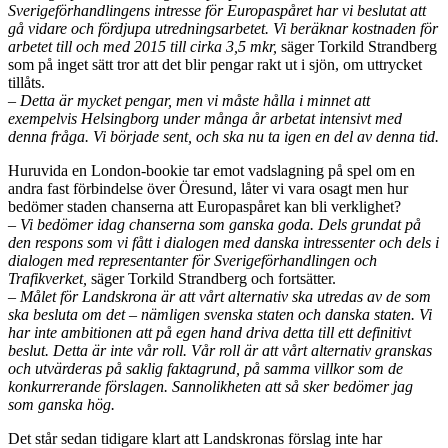
Sverigeförhandlingens intresse för Europaspåret har vi beslutat att
gå vidare och fördjupa utredningsarbetet. Vi beräknar kostnaden för
arbetet till och med 2015 till cirka 3,5 mkr,
säger Torkild Strandberg
som på inget sätt tror att det blir pengar rakt ut i sjön, om uttrycket
tillåts.
– Detta är mycket pengar, men vi måste hålla i minnet att
exempelvis Helsingborg under många år arbetat intensivt med
denna fråga. Vi började sent, och ska nu ta igen en del av denna tid.
Huruvida en London-bookie tar emot vadslagning på spel om en
andra fast förbindelse över Öresund, låter vi vara osagt men hur
bedömer staden chanserna att Europaspåret kan bli verklighet?
– Vi bedömer idag chanserna som ganska goda. Dels grundat på
den respons som vi fått i dialogen med danska intressenter och dels i
dialogen med representanter för Sverigeförhandlingen och
Trafikverket,
säger Torkild Strandberg och fortsätter.
– Målet för Landskrona är att vårt alternativ ska utredas av de som
ska besluta om det – nämligen svenska staten och danska staten. Vi
har inte ambitionen att på egen hand driva detta till ett definitivt
beslut. Detta är inte vår roll. Vår roll är att vårt alternativ granskas
och utvärderas på saklig faktagrund, på samma villkor som de
konkurrerande förslagen. Sannolikheten att så sker bedömer jag
som ganska hög.
Det står sedan tidigare klart att Landskronas förslag inte har