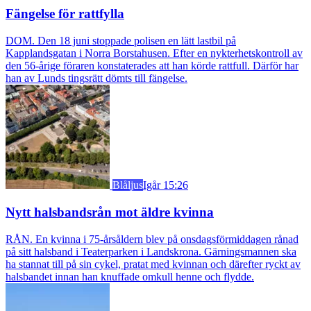
Fängelse för rattfylla
DOM. Den 18 juni stoppade polisen en lätt lastbil på
Kapplandsgatan i Norra Borstahusen. Efter en nykterhetskontroll av
den 56-årige föraren konstaterades att han körde rattfull. Därför har
han av Lunds tingsrätt dömts till fängelse.
Blåljus
Igår 15:26
Nytt halsbandsrån mot äldre kvinna
RÅN. En kvinna i 75-årsåldern blev på onsdagsförmiddagen rånad
på sitt halsband i Teaterparken i Landskrona. Gärningsmannen ska
ha stannat till på sin cykel, pratat med kvinnan och därefter ryckt av
halsbandet innan han knuffade omkull henne och flydde.