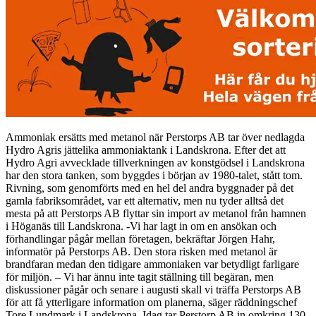
Ammoniak ersätts med metanol när Perstorps AB tar över nedlagda
Hydro Agris jättelika ammoniaktank i Landskrona. Efter det att
Hydro Agri avvecklade tillverkningen av konstgödsel i Landskrona
har den stora tanken, som byggdes i början av 1980-talet, stått tom.
Rivning, som genomförts med en hel del andra byggnader på det
gamla fabriksområdet, var ett alternativ, men nu tyder alltså det
mesta på att Perstorps AB flyttar sin import av metanol från hamnen
i Höganäs till Landskrona. -Vi har lagt in om en ansökan och
förhandlingar pågår mellan företagen, bekräftar Jörgen Hahr,
informatör på Perstorps AB. Den stora risken med metanol är
brandfaran medan den tidigare ammoniaken var betydligt farligare
för miljön. – Vi har ännu inte tagit ställning till begäran, men
diskussioner pågår och senare i augusti skall vi träffa Perstorps AB
för att få ytterligare information om planerna, säger räddningschef
Tore Lundmark i Landskrona. Idag tar Perstorp AB in omkring 130