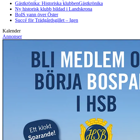
Gästkrönika: Historiska klubben
Gästkrönika
Ny historisk klubb bildad i Landskrona
BoIS vann över Öster
Succé för Trädgårdsgillet – Igen
Kalender
Annonser