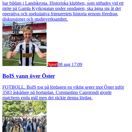
har bildats i Landskrona. Historiska klubben, som stiftades vid ett
möte på Gamla Kyrkogatan under onsdagen, ska ägna sig åt det
operativa och spekulativa frimureriets historia genom föredrag,
diskussioner och studieverksamhet.
Sport
08 aug 17:09
BoIS vann över Öster
FOTBOLL. BoIS tog på lördagen en viktig seger mot Öster inför
3583 åskådare på bortaplan. Constantino Capotondi gjorde
matchens enda mål men det räckte denna lördag.