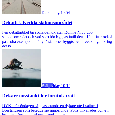
Debatt
Idag 10:54
Debatt: Utveckla stationsområdet
I en debattartikel tar socialdemokraten Ronnie Niby upp
stationsområdet och vad som bör byggas intill detta. Han tittar också
på andra exempel där "nya" stationer byggts och utvecklingen kring
dessa.
Blåljus
Idag 10:15
Dykare misstänkt för forntidsbrott
DYK. På söndagen såg passerande en dykare ute i vattnet i
Borstahusen som betedde sig annorlunda. Polis tillkallades och ett
brott mot fornminneslagen uppdagades.