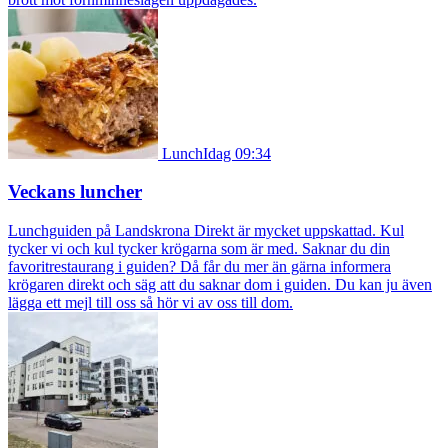
Lunch
Idag 09:34
Veckans luncher
Lunchguiden på Landskrona Direkt är mycket uppskattad. Kul
tycker vi och kul tycker krögarna som är med. Saknar du din
favoritrestaurang i guiden? Då får du mer än gärna informera
krögaren direkt och säg att du saknar dom i guiden. Du kan ju även
lägga ett mejl till oss så hör vi av oss till dom.