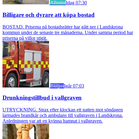
Allmänt
Idag 07:30
Billigare och dyrare att köpa bostad
BOSTAD. Priserna på bostadsrätter har gått ner i Landskrona
kommun under de senaste tre månaderna. Under samma period har
priserna på villor stigit.
Blåljus
Igår 07:03
Drunkningstillbud i vallgraven
UTRYCKNING. Strax efter klockan ett natten mot söndagen
larmades brandkår och ambulans till vallgraven i Landskrona.
Anledningen var att en kvinna hamnat i vallgraven.