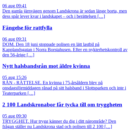
06 aug 09:41
Den gamla järnvägen genom Landskrona är sedan länge borta, men
dess spår lever kvar i landskapet – och i berättelsen […]
Fängelse för rattfylla
06 aug 09:31
DOM. Den 18 juni stoppade polisen en lätt lastbil på
Kapplandsgatan i Norra Borstahusen. Efter en nykterhetskontroll av
den 56-årige […]
Nytt halsbandsrån mot äldre kvinna
05 aug 15:26
RÅN - RÄTTELSE. En kvinna i 75-årsåldern blev på
onsdagsförmiddagen rånad på sitt halsband i Slottsparken och inte i
Teaterparken […]
2 100 Landskronabor får tycka till om tryggheten
05 aug 09:30
TRYGGHET. Hur trygg känner du dig i ditt närområde? Den
frågan ställer nu Landskrona stad och polisen till 2 100 […]