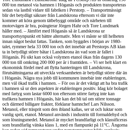
000 ton metanol via hamnen i Höganäs och produkten transporteras
sedan via lastbil vidare till fabriken i Perstorp. – Transportmässigt
blir det betydligt säkrare från Landskrona eftersom vi där inte
kommer att köra genom tätbebyggt område och närheten till
motorvägen är bra, poängterar Jörgen Hahr och Tore Lundmark
håller med. – Jämfört med Höganäs så är Landskrona ur
transportsynpunkt ett bättre alternativ. Men vi måste se till helheten
innan något beslut fattas. Tanken, som byggdes i början av 1980-
talet, rymmer hela 33 000 ton och det innebär att Perstorps AB klan
ta in betydligt större båtar i Landskrona än vad som är fallet i
Höganäs. På sikt kan också volymen etanol ökas från dagens 130
000 ton till omkring 200 000 per år i framtiden. – Vi ser helt klart en
ekonomisk fördel med att flytta hanteringen till Landskrona,
förutsättningarna att utveckla verksamheten är betydligt större där än
i Höganäs. Några nya jobb till kommunen innebär inte etableringen,
men väl ökad trafik i hamnen. – För oss är det viktigt att ha bra trafik
i hamnen så ur den aspekten är etableringen positiv. Idag kör bolaget
med fartyg som lastar 6000 ton eftersom större fartyg inte kan
trafikera hamnen i Höganäs, här kan det bli tal om större tonnage
och därmed billigare frakter, förklarar hamnchef Lars Nilsson.
Metanol, eller träsprit som den ibland kallas, ser ut och luktar som
vanlig sprit, etanol. Metanol används i industrin till formaldehyd och
som lösningsmedel. Metanol är mycket brandfarligt och klassificeras
som brandfarlig vätska klass 1, med en flampunkt på 11°C. Ångorna