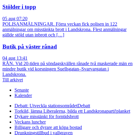
Stölder i topp
05 aug 07:20
POLISANMÄLNINGAR. Förra veckan fick polisen in 122
anmälningar om misstänkta brott i Landskrona. Flest anmälningar
gällde stöld utan inbrott och […]
Butik på väster rånad
04 aug 13:41
RÅN. Vid 20-tiden på söndagskvällen rånade två maskerade män en
mindre butik vid korsningen Suellsgatan–Svarvargatan i
Landskrona.
Till arkivet
Senaste
Kalender
Debatt: Utveckla stationsområdet
Debatt
Torkild, lämna Liberalerna, bilda ett Landskronaparti!
planket
Dykare misstänkt för forntidsbrott
Veckans luncher
Billigare och dyrare att köpa bostad
Drunkningstillbud i vallgraven