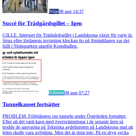
Nöje
08 aug 14:37
Succé för Trädgårdsgillet – Igen
GILLE. Intresset för Trädgårdsgillet i Landskrona växer för varje år.
Strax efter lördagens invigning klockan tio på förmiddagen var det
fullt i Slottsparken utanför Konsthallen.
Allmänt
08 aug 07:27
Tunnelkaoset fortsätter
PROBLEM. Följetången om tunneln under Österleden fortsätter.
Efter att det varit kaos med översvämningar i de senaste åren så
trodde de ansvariga på Tekniska avdelningen på Landskrona stad att
felen skulle vara avhjälpta. Men det är dom inte. På en dryg vecka