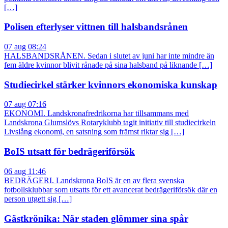
[…]
Polisen efterlyser vittnen till halsbandsrånen
07 aug 08:24
HALSBANDSRÅNEN. Sedan i slutet av juni har inte mindre än
fem äldre kvinnor blivit rånade på sina halsband på liknande […]
Studiecirkel stärker kvinnors ekonomiska kunskap
07 aug 07:16
EKONOMI. Landskronafredrikorna har tillsammans med
Landskrona Glumslövs Rotaryklubb tagit initiativ till studiecirkeln
Livslång ekonomi, en satsning som främst riktar sig […]
BoIS utsatt för bedrägeriförsök
06 aug 11:46
BEDRÄGERI. Landskrona BoIS är en av flera svenska
fotbollsklubbar som utsatts för ett avancerat bedrägeriförsök där en
person utgett sig […]
Gästkrönika: När staden glömmer sina spår