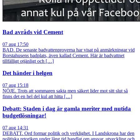
Bad avråds vid Cement
07 aug 17:50
BAD. De senaste badvattenproverna har visat på anmärkningar vid
Borstahusens badplats, även kallad Cement. Här är badvattnet
tillfälligt otjänligt och […]
Det händer i helgen
07 aug 15:18
NÖJE. Trots att sommaren sakta men säkert lider mot sitt slut så
finns det en hel del kul att hitta […]
Debatt: Staden i dag är gamla meriter med nutida
budgetlösningar!
07 aug 14:31
DEBATT. Ord formar politik och verklighet. I Landskrona har den
politiska retoriken under lång tid handlat om ansvar, utveckling och