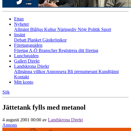
Ettan
Nyheter
Allmänt
Blåljus
Kultur
Näringsliv
Nöje
Politik
Sport
Insänt
Debatt
Planket
Gästkrönikor
Företagsguiden
Företag A-Ö
Branscher
Registrera ditt företag
Lunchguiden
Galleri Direkt
Landskrona Direkt
Allmänna villkor
Annonsera
Bli prenumerant
Kundtjänst
Kontakt
Mitt konto
Sök
Jättetank fylls med metanol
4 augusti 2001 00:00
av
Landskrona Direkt
Annons