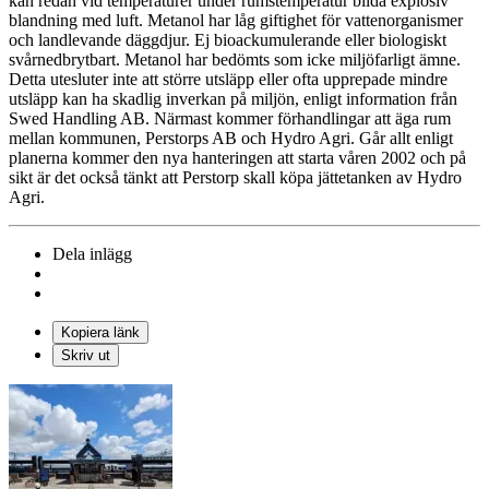
kan redan vid temperaturer under rumstemperatur bilda explosiv
blandning med luft. Metanol har låg giftighet för vattenorganismer
och landlevande däggdjur. Ej bioackumulerande eller biologiskt
svårnedbrytbart. Metanol har bedömts som icke miljöfarligt ämne.
Detta utesluter inte att större utsläpp eller ofta upprepade mindre
utsläpp kan ha skadlig inverkan på miljön, enligt information från
Swed Handling AB. Närmast kommer förhandlingar att äga rum
mellan kommunen, Perstorps AB och Hydro Agri. Går allt enligt
planerna kommer den nya hanteringen att starta våren 2002 och på
sikt är det också tänkt att Perstorp skall köpa jättetanken av Hydro
Agri.
Dela inlägg
Kopiera länk
Skriv ut